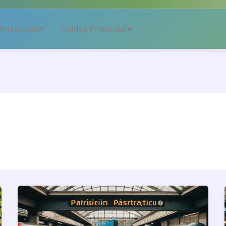
ématiques
Guides Pratiques
▼
▼