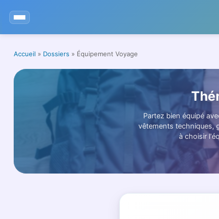
Aller
au
contenu
Accueil
»
Dossiers
»
Équipement Voyage
Thé
Partez bien équipé ave
vêtements techniques, ga
à choisir l'