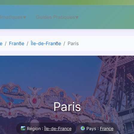
ématiques
Guides Pratiques
▼
▼
e
France
Île-de-France
Paris
Paris
Région :
Île-de-France
Pays :
France