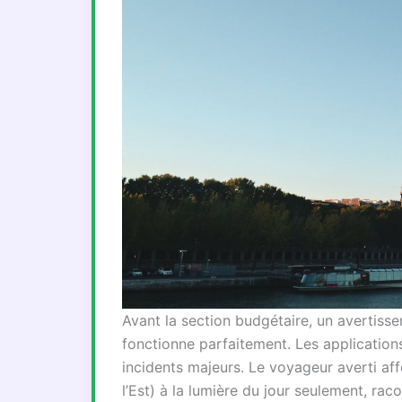
Avant la section budgétaire, un avertiss
fonctionne parfaitement. Les application
incidents majeurs. Le voyageur averti aff
l’Est) à la lumière du jour seulement, rac