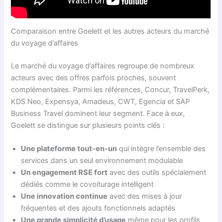
Comparaison entre Goelett et les autres acteurs du marché
du voyage d’affaires
Le marché du voyage d’affaires regroupe de nombreux
acteurs avec des offres parfois proches, souvent
complémentaires. Parmi les références, Concur, TravelPerk,
KDS Neo, Expensya, Amadeus, CWT, Egencia et SAP
Business Travel dominent leur segment. Face à eux,
Goelett se distingue sur plusieurs points clés :
Une plateforme tout-en-un
qui intègre l’ensemble des
services dans un seul environnement modulable
Un engagement RSE fort
avec des outils spécialement
dédiés comme le covoiturage intelligent
Une innovation continue
avec des mises à jour
fréquentes et des ajouts fonctionnels adaptés
Une grande simplicité d’usage
même pour les profils