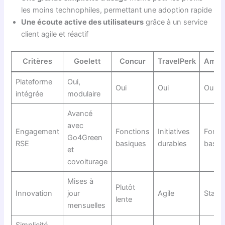
les moins technophiles, permettant une adoption rapide
Une écoute active des utilisateurs
grâce à un service
client agile et réactif
Critères
Goelett
Concur
TravelPerk
Amad
Plateforme
Oui,
Oui
Oui
Oui
intégrée
modulaire
Avancé
avec
Engagement
Fonctions
Initiatives
Fonct
Go4Green
RSE
basiques
durables
basiq
et
covoiturage
Mises à
Plutôt
Innovation
jour
Agile
Stable
lente
mensuelles
Simplicité