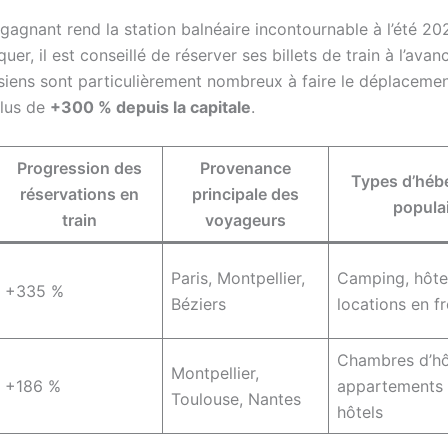
gagnant rend la station balnéaire incontournable à l’été 20
uer, il est conseillé de réserver ses billets de train à l’avan
isiens sont particulièrement nombreux à faire le déplaceme
plus de
+300 % depuis la capitale
.
Progression des
Provenance
Types d’héb
réservations en
principale des
popula
train
voyageurs
Paris, Montpellier,
Camping, hôte
+335 %
Béziers
locations en f
Chambres d’hô
Montpellier,
+186 %
appartements e
Toulouse, Nantes
hôtels