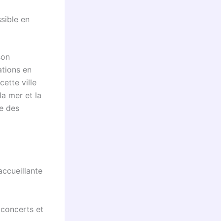
sible en
son
ations en
ette ville
la mer et la
ée des
accueillante
 concerts et