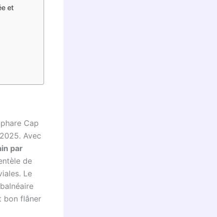
ée et
n phare Cap
 2025. Avec
in par
entèle de
iales. Le
balnéaire
t bon flâner