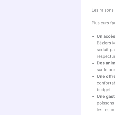
Les raisons 
Plusieurs f
Un accès 
Béziers M
séduit pa
respectue
Des anim
sur le po
Une offr
confortab
budget.
Une gast
poissons 
les resta