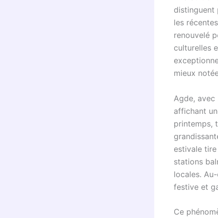
distinguent 
les récente
renouvelé p
culturelles 
exceptionnel
mieux notée
Agde, avec 
affichant u
printemps, t
grandissant
estivale tir
stations bal
locales. Au-
festive et g
Ce phénomèn