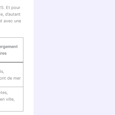
25. Et pour
ce, d’autant
nt avec une
ergement
ires
ls,
ront de mer
tes,
n ville,