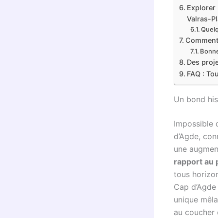
Explorer 
Valras-P
Quelq
Comment p
Bonne
Des proje
FAQ : Tou
Un bond his
Impossible 
d’Agde, con
une augmen
rapport au
tous horizon
Cap d’Agde 
unique mêlan
au coucher d