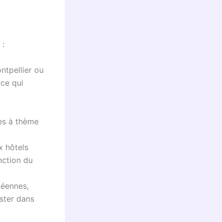
 :
ntpellier ou
 ce qui
ées à thème
 hôtels
nction du
néennes,
uster dans