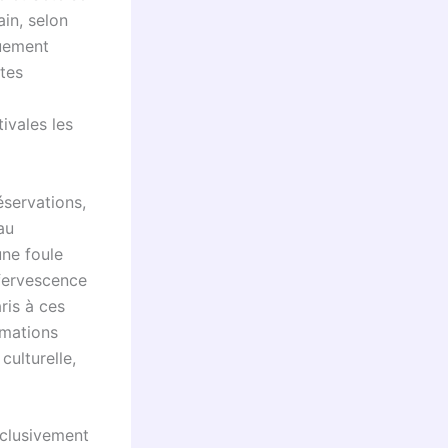
ain, selon
ouement
tes
ivales les
éservations,
au
une foule
fervescence
ris à ces
imations
culturelle,
xclusivement