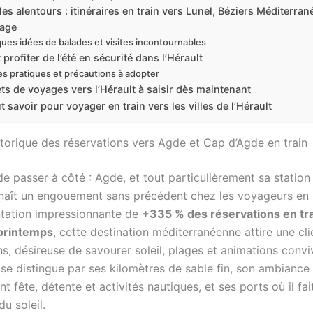
les alentours : itinéraires en train vers Lunel, Béziers Méditerran
lage
ues idées de balades et visites incontournables
rofiter de l’été en sécurité dans l’Hérault
s pratiques et précautions à adopter
ts de voyages vers l’Hérault à saisir dès maintenant
t savoir pour voyager en train vers les villes de l’Hérault
torique des réservations vers Agde et Cap d’Agde en train
de passer à côté : Agde, et tout particulièrement sa statio
naît un engouement sans précédent chez les voyageurs en
tation impressionnante de
+335 % des réservations en tra
 printemps
, cette destination méditerranéenne attire une cli
s, désireuse de savourer soleil, plages et animations conviv
se distingue par ses kilomètres de sable fin, son ambiance 
t fête, détente et activités nautiques, et ses ports où il fai
u soleil.