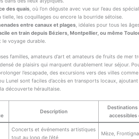
s dans des lieux atypiques.
ce des quais
, où l’on déguste avec vue sur l’eau des spécial
tielle, les coquillages ou encore la bourride sétoise.
enades entre canaux et plages
, idéales pour tous les âges
acile en train depuis Béziers, Montpellier, ou même Toul
t le voyage durable.
es familles, amateurs d’art et amateurs de fruits de mer t
densé de plaisirs qui marquent durablement leur séjour. Po
prolonger l’escapade, des excursions vers des villes comm
u Lunel sont faciles d’accès en transports locaux, ajoutant 
la découverte héraultaise.
Destinations
Description
ue
accessibles 
Concerts et événements artistiques
Mèze, Frontign
tout au long de l’été