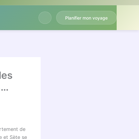
Planifier mon voyage
les
s…
artement de
e et Sète se