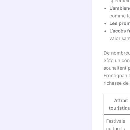
spectacle
L’ambian
comme la 
Les prom
L’accès f
valorisan
De nombreus
Sète un con
souhaitent 
Frontignan o
richesse de 
Attrait
touristiq
Festivals
culturels