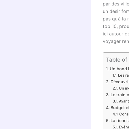
par des vill
un désir for
pas qu’à la
top 10, prou
ici autour 
voyager reno
Table of
Un bond h
Les ra
Découvrir
Un mé
Le train 
Avant
Budget et
Conse
La riches
Événe