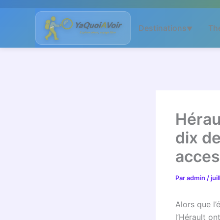
Aller
au
Destinations
Th
▼
contenu
Héraul
dix d
access
Par
admin
/
jui
Alors que l
l’Hérault on