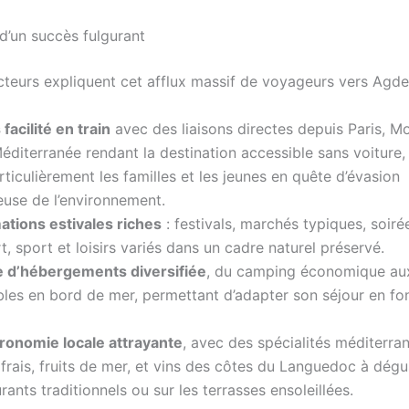
d’un succès fulgurant
acteurs expliquent cet afflux massif de voyageurs vers Agde
facilité en train
avec des liaisons directes depuis Paris, Mo
éditerranée rendant la destination accessible sans voiture,
rticulièrement les familles et les jeunes en quête d’évasion
use de l’environnement.
ations estivales riches
: festivals, marchés typiques, soir
rt, sport et loisirs variés dans un cadre naturel préservé.
e d’hébergements diversifiée
, du camping économique aux
les en bord de mer, permettant d’adapter son séjour en fo
ronomie locale attrayante
, avec des spécialités méditerra
frais, fruits de mer, et vins des côtes du Languedoc à dég
urants traditionnels ou sur les terrasses ensoleillées.