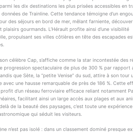
parmi les dix destinations les plus prisées accessibles en tr
s données de Trainline. Cette tendance témoigne d’un eng
our des séjours en bord de mer, mêlant farniente, découver
et plaisirs gourmands. L’Hérault profite ainsi d’une visibilité
le, propulsant ses villes côtières en tête des escapades est
s.
son célèbre Cap, s’affiche comme la star incontestée des r
ne progression spectaculaire de plus de 300 % par rapport 
andis que Sète, la “petite Venise” du sud, attire à son tour 
e avec une hausse remarquable de près de 186 %. Cette ef
e profit d’un réseau ferroviaire efficace reliant notamment Pa
néaires, facilitant ainsi un large accès aux plages et aux an
delà de la beauté des paysages, c’est toute une expérience 
astronomique qui séduit les visiteurs.
e n’est pas isolé : dans un classement dominé presque e