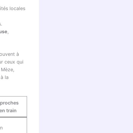
ités locales
.
ouse
,
rouvent à
ur ceux qui
e Mèze,
à la
 proches
en train
an