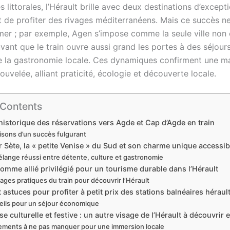
es littorales, l’Hérault brille avec deux destinations d’excepti
t de profiter des rivages méditerranéens. Mais ce succès ne
 mer ; par exemple, Agen s’impose comme la seule ville non 
vant que le train ouvre aussi grand les portes à des séjour
de la gastronomie locale. Ces dynamiques confirment une m
uvelée, alliant praticité, écologie et découverte locale.
 Contents
istorique des réservations vers Agde et Cap d’Agde en train
isons d’un succès fulgurant
 Sète, la « petite Venise » du Sud et son charme unique accessibl
lange réussi entre détente, culture et gastronomie
comme allié privilégié pour un tourisme durable dans l’Hérault
ages pratiques du train pour découvrir l’Hérault
 astuces pour profiter à petit prix des stations balnéaires héraul
ils pour un séjour économique
se culturelle et festive : un autre visage de l’Hérault à découvrir e
ments à ne pas manquer pour une immersion locale