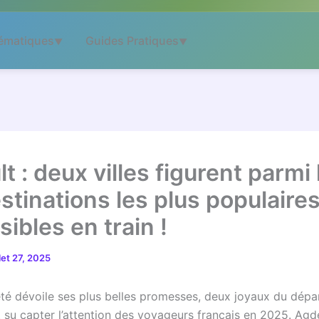
ématiques
Guides Pratiques
▼
▼
t : deux villes figurent parmi 
estinations les plus populaire
ibles en train !
llet 27, 2025
’été dévoile ses plus belles promesses, deux joyaux du dép
t su capter l’attention des voyageurs français en 2025. Agd