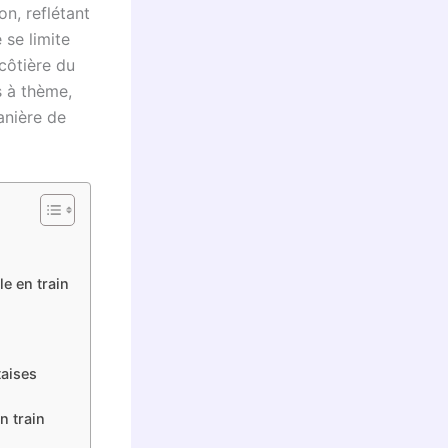
on, reflétant
 se limite
côtière du
s à thème,
anière de
e en train
taises
n train