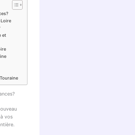
ces?
-Loire
?
 et
ire
ine
?
 Touraine
cances?
enouveau
 à vos
ntière.