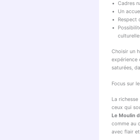
Cadres na
Un accuei
Respect d
Possibilit
culturelle
Choisir un 
expérience 
saturées, d
Focus sur le
La richesse 
ceux qui sou
Le Moulin d
comme au cœ
avec flair e