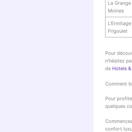
La Grange
Moines
L’Ermitage
Frigoulet
Pour découv
n’hésitez p
de
Hotels &
Comment bie
Pour profit
quelques con
Commencez p
confort lux