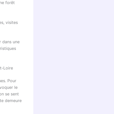
ne forêt
s, visites
er dans une
ristiques
t-Loire
ues. Pour
évoquer le
on se sent
tte demeure