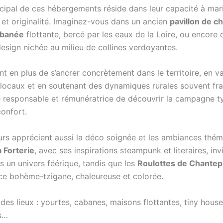
incipal de ces hébergements réside dans leur capacité à mar
 et originalité. Imaginez-vous dans un ancien
pavillon de c
abanée
flottante, bercé par les eaux de la Loire, ou encore
design nichée au milieu de collines verdoyantes.
nt en plus de s’ancrer concrètement dans le territoire, en va
 locaux et en soutenant des dynamiques rurales souvent frag
 responsable et rémunératrice de découvrir la campagne t
confort.
rs apprécient aussi la déco soignée et les ambiances thém
a Forterie
, avec ses inspirations steampunk et literaires, inv
s un univers féérique, tandis que les
Roulottes de Chantep
e bohème-tzigane, chaleureuse et colorée.
 des lieux : yourtes, cabanes, maisons flottantes, tiny house
s…