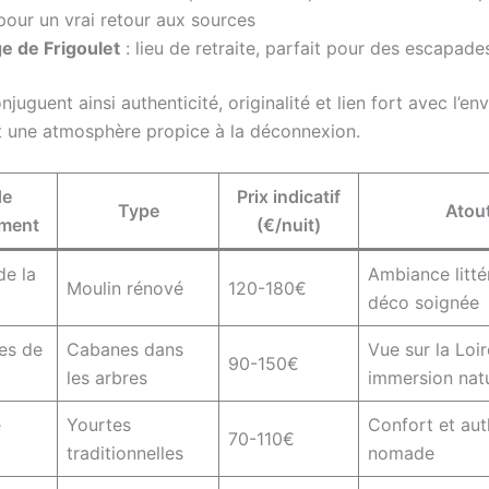
pour un vrai retour aux sources
e de Frigoulet
: lieu de retraite, parfait pour des escapade
njuguent ainsi authenticité, originalité et lien fort avec l’e
t une atmosphère propice à la déconnexion.
de
Prix indicatif
Type
Atou
ement
(€/nuit)
de la
Ambiance litté
Moulin rénové
120-180€
déco soignée
es de
Cabanes dans
Vue sur la Loir
90-150€
les arbres
immersion nat
e
Yourtes
Confort et aut
70-110€
traditionnelles
nomade