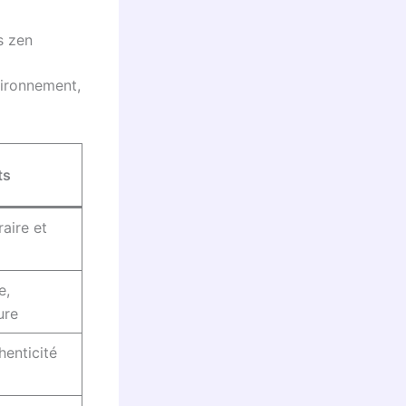
s zen
nvironnement,
ts
raire et
e,
ure
henticité