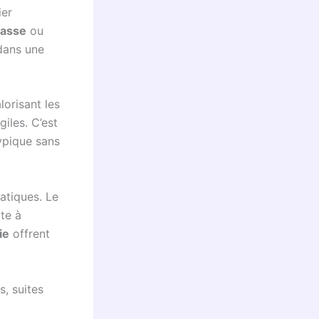
ier
hasse
ou
 dans une
lorisant les
iles. C’est
ypique sans
atiques. Le
ite à
ie
offrent
s, suites