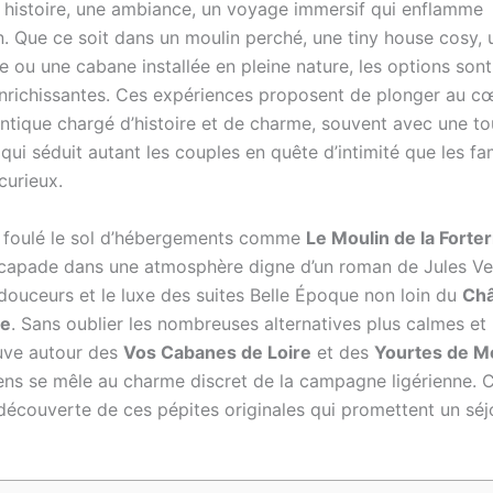
 histoire, une ambiance, un voyage immersif qui enflamme
on. Que ce soit dans un moulin perché, une tiny house cosy,
le ou une cabane installée en pleine nature, les options sont
enrichissantes. Ces expériences proposent de plonger au c
ntique chargé d’histoire et de charme, souvent avec une t
é qui séduit autant les couples en quête d’intimité que les fa
curieux.
 foulé le sol d’hébergements comme
Le Moulin de la Forter
scapade dans une atmosphère digne d’un roman de Jules Ve
 douceurs et le luxe des suites Belle Époque non loin du
Châ
re
. Sans oublier les nombreuses alternatives plus calmes et 
ouve autour des
Vos Cabanes de Loire
et des
Yourtes de M
sens se mêle au charme discret de la campagne ligérienne. C
 découverte de ces pépites originales qui promettent un séj