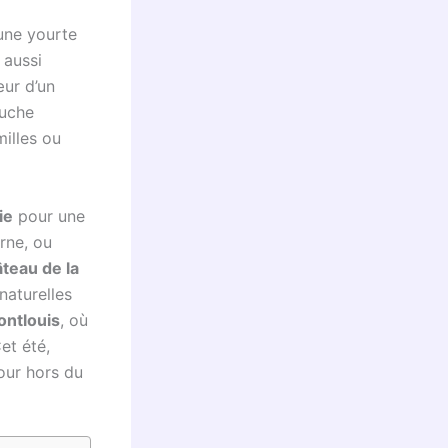
 une yourte
 aussi
œur d’un
ouche
milles ou
ie
pour une
rne, ou
teau de la
naturelles
ontlouis
, où
et été,
our hors du