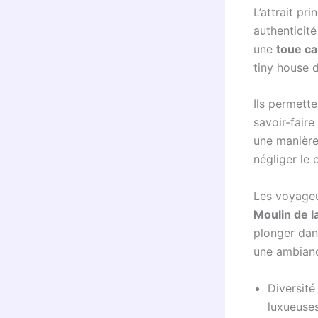
L’attrait pr
authenticité
une
toue c
tiny house 
Ils permette
savoir-faire
une manière
négliger le 
Les voyageu
Moulin de l
plonger dan
une ambianc
Diversité
luxueuse