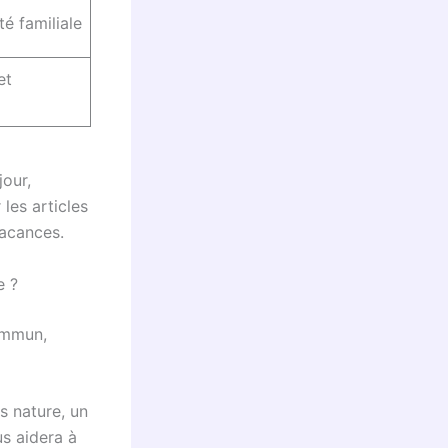
é familiale
et
jour,
les articles
vacances.
e ?
commun,
s nature, un
us aidera à