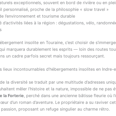
turels exceptionnels, souvent en bord de rivière ou en plei
l personnalisé, proche de la philosophie « slow travel »
e l’environnement et tourisme durable
é d’activités liées à la région : dégustations, vélo, randonnée
s
hébergement insolite en Touraine, c’est choisir de s’immerg
qui marquera durablement les esprits — loin des routes tou
ans un cadre parfois secret mais toujours ressourçant.
s lieux incontournables d’hébergements insolites en Indre-e
de la diversité se traduit par une multitude d’adresses uniq
haitent mêler l’histoire et la nature, impossible de ne pas 
e la Forterie
, perché dans une ancienne bâtisse fleurie où l’
ur d’un roman d’aventure. Le propriétaire a su raviver ce
t passion, proposant un refuge singulier au charme rétro.