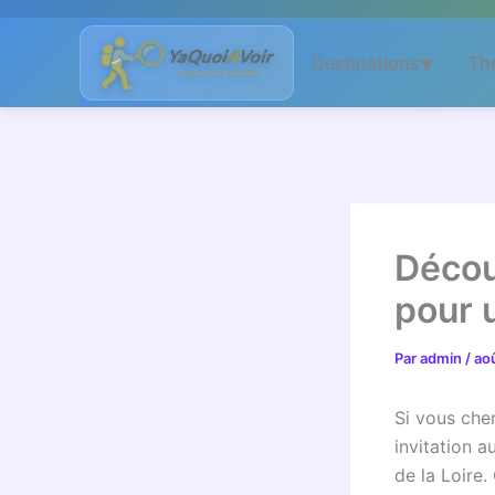
Aller
au
Destinations
Th
▼
contenu
Décou
pour 
Par
admin
/
ao
Si vous cher
invitation 
de la Loire.