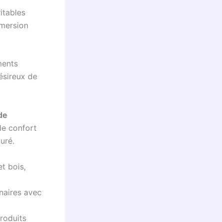
itables
mmersion
ments
ésireux de
de
de confort
uré.
t bois,
naires avec
roduits