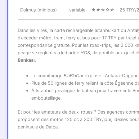
Dolmuş (minibus)
variable
★★☆☆☆
25 TRY/
Dans les villes, la carte rechargeable Istanbulkart ou Anta
d’accéder métro, tram, ferry et bus pour 17 TRY par trajet
correspondance gratuite. Pour les road-trips, les 2 000 k
péage se règlent via le badge
HGS
, disponible aux guich
Bankası
.
Le covoiturage
BlaBlaCar
explose : Ankara–Cappad
Plus de 50 lignes de ferry relient la côte Égéenne d’
À Istanbul, privilégiez le bateau pour traverser le 
embouteillage.
Et pour les amateurs de deux-roues ? Des agences com
proposent des motos 125 cc à 200 TRY/jour, idéales pour 
péninsule de Datça.