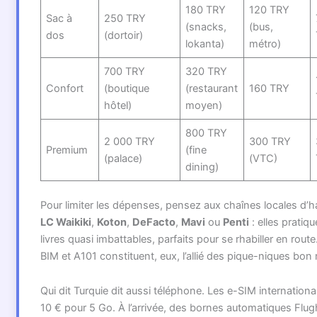
180 TRY
120 TRY
Sac à
250 TRY
(snacks,
(bus,
dos
(dortoir)
lokanta)
métro)
700 TRY
320 TRY
Confort
(boutique
(restaurant
160 TRY
hôtel)
moyen)
800 TRY
2 000 TRY
300 TRY
Premium
(fine
(palace)
(VTC)
dining)
Pour limiter les dépenses, pensez aux chaînes locales d
LC Waikiki
,
Koton
,
DeFacto
,
Mavi
ou
Penti
: elles pratiqu
livres quasi imbattables, parfaits pour se rhabiller en rou
BIM et A101 constituent, eux, l’allié des pique-niques bon
Qui dit Turquie dit aussi téléphone. Les e-SIM internation
10 € pour 5 Go. À l’arrivée, des bornes automatiques Flug