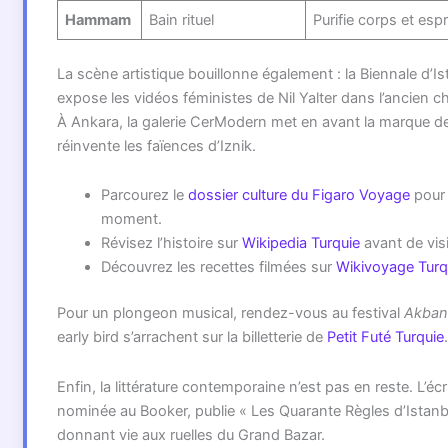
Hammam
Bain rituel
Purifie corps et espr
La scène artistique bouillonne également : la Biennale d’I
expose les vidéos féministes de Nil Yalter dans l’ancien ch
À Ankara, la galerie CerModern met en avant la marque d
réinvente les faïences d’Iznik.
Parcourez le
dossier culture du Figaro Voyage
pour 
moment.
Révisez l’histoire sur
Wikipedia Turquie
avant de vis
Découvrez les recettes filmées sur
Wikivoyage Turq
Pour un plongeon musical, rendez-vous au festival
Akban
early bird s’arrachent sur la billetterie de
Petit Futé Turquie
.
Enfin, la littérature contemporaine n’est pas en reste. L’écr
nominée au Booker, publie « Les Quarante Règles d’Istanb
donnant vie aux ruelles du Grand Bazar.