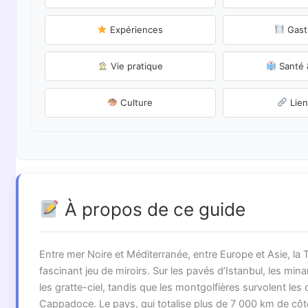
Expériences
Gast
Vie pratique
Santé 
Culture
Lien
À propos de ce guide
Entre mer Noire et Méditerranée, entre Europe et Asie, la T
fascinant jeu de miroirs. Sur les pavés d’Istanbul, les min
les gratte-ciel, tandis que les montgolfières survolent le
Cappadoce. Le pays, qui totalise plus de 7 000 km de côte