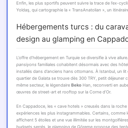
Enfin, les plus sportifs peuvent suivre la trace de l’ex-cyc
Yoldaş, qui cartographie la « TransAnatolian », un itinérai
Hébergements turcs : du carava
design au glamping en Cappad
L’offre d’hébergement en Turquie se diversifie à vive allure.
pansiyons
familiales cohabitent désormais avec des hôte
installés dans d’anciens hans ottomans. À Istanbul, un lit 
quartier de Galata se trouve dès 300 TRY, petit déjeuner 
même secteur, le légendaire
Beko
Han, reconverti en aub
œuvres de street-art et rooftop sur la Corne d’Or.
En Cappadoce, les « cave hotels » creusés dans la roche
expériences les plus instagrammables. Certains, comme 
affichent 5 étoiles et une vue illimitée sur les montgolfières
budgets serrés, le glamping de Göreme propose des tent