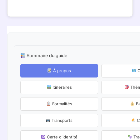
Sommaire du guide
À propos
C
Itinéraires
Thém
Formalités
Bu
Transports
C
Carte d'identité
Tra