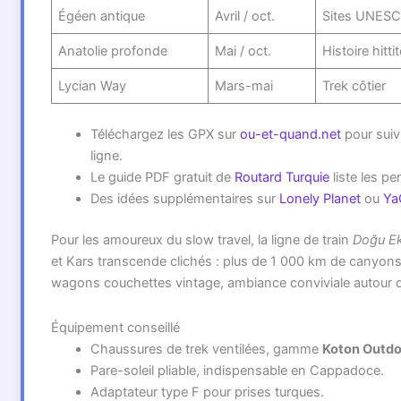
Égéen antique
Avril / oct.
Sites UNES
Anatolie profonde
Mai / oct.
Histoire hitti
Lycian Way
Mars-mai
Trek côtier
Téléchargez les GPX sur
ou-et-quand.net
pour suivr
ligne.
Le guide PDF gratuit de
Routard Turquie
liste les pe
Des idées supplémentaires sur
Lonely Planet
ou
Ya
Pour les amoureux du slow travel, la ligne de train
Doğu Ek
et Kars transcende clichés : plus de 1 000 km de canyons
wagons couchettes vintage, ambiance conviviale autour 
Équipement conseillé
Chaussures de trek ventilées, gamme
Koton Outdo
Pare-soleil pliable, indispensable en Cappadoce.
Adaptateur type F pour prises turques.