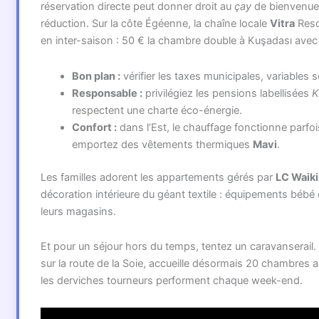
réservation directe peut donner droit au
çay
de bienvenue 
réduction. Sur la côte Égéenne, la chaîne locale
Vitra
Reso
en inter-saison : 50 € la chambre double à Kuşadası avec
Bon plan :
vérifier les taxes municipales, variables 
Responsable :
privilégiez les pensions labellisées
K
respectent une charte éco-énergie.
Confort :
dans l’Est, le chauffage fonctionne parfoi
emportez des vêtements thermiques
Mavi
.
Les familles adorent les appartements gérés par
LC Waik
décoration intérieure du géant textile : équipements bébé
leurs magasins.
Et pour un séjour hors du temps, tentez un caravanserail. 
sur la route de la Soie, accueille désormais 20 chambres 
les derviches tourneurs performent chaque week-end.