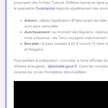
proposent des forfaits
Turkcell
. Préférez l’achat en ligne po
le spécialiste
TooIstanbul
négocie régulièrement des prom
Astuce :
utilisez l’application
BiTaksi
avant de héler u
sont alors verrouillés.
Avertissement :
au moment des Bayrams, réservez
mois à l’avance – les Turcs voyagent massivement e
Bon plan :
le pass musées à 60 € couvre 15 sites 
et Pergame.
Pour parfaire la préparation, consultez la fiche officielle d
Affaires étrangères :
diplomatie.gouv.fr
. Outre les conseils 
recense les zones frontalières déconseillées.