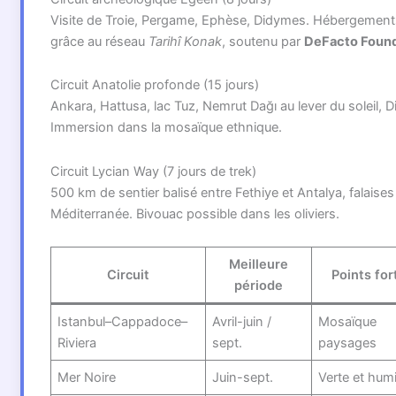
Visite de Troie, Pergame, Ephèse, Didymes. Hébergements
grâce au réseau
Tarihî Konak
, soutenu par
DeFacto Found
Circuit Anatolie profonde (15 jours)
Ankara, Hattusa, lac Tuz, Nemrut Dağı au lever du soleil, D
Immersion dans la mosaïque ethnique.
Circuit Lycian Way (7 jours de trek)
500 km de sentier balisé entre Fethiye et Antalya, falaise
Méditerranée. Bivouac possible dans les oliviers.
Meilleure
Circuit
Points for
période
Istanbul–Cappadoce–
Avril-juin /
Mosaïque
Riviera
sept.
paysages
Mer Noire
Juin-sept.
Verte et hum