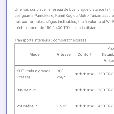
Une fois sur place, le réseau de bus longue distance fait f
Les géants Pamukkale, Kamil Koç ou Metro Turizm assuren
nuit confortables, sièges inclinables, thé à volonté et Wi-Fi
s’échelonnent de 150 à 400 TRY selon la distance.
Transports intérieurs : comparatif express
Pri
Mode
Vitesse
Confort
(Istan
Ankar
YHT (train à grande
300
★★★☆☆
350 TRY
vitesse)
km/h
Bus de nuit
—
★★★★☆
280 TRY
Vol intérieur
1 h 05
★★★☆☆
450 TRY