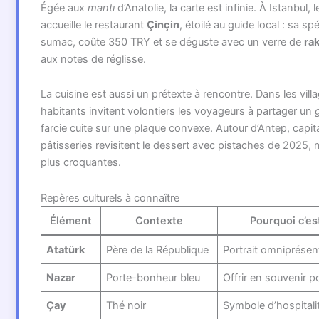
Égée aux
mantı
d’Anatolie, la carte est infinie. À Istanbul, l
accueille le restaurant
Çinçin
, étoilé au guide local : sa spé
sumac, coûte 350 TRY et se déguste avec un verre de
rak
aux notes de réglisse.
La cuisine est aussi un prétexte à rencontre. Dans les vill
habitants invitent volontiers les voyageurs à partager un
farcie cuite sur une plaque convexe. Autour d’Antep, capita
pâtisseries revisitent le dessert avec pistaches de 2025,
plus croquantes.
Repères culturels à connaître
Élément
Contexte
Pourquoi c’es
Atatürk
Père de la République
Portrait omniprésent 
Nazar
Porte-bonheur bleu
Offrir en souvenir 
Çay
Thé noir
Symbole d’hospitali