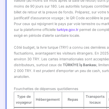
validité (au moins six mois après la date de retour) suffit 
moins de 90 jours sur 180. Les autorités turques contrôl
billet de retour et la preuve de fonds. Préparez, sur votre 
justificatif d’assurance voyage ; le QR Code accélère le pas
Pour ceux qui rejoignent le pays par voie terrestre ou mar
sur la plateforme officielle
turkiye.gov.tr
permet de compléte
exigé en période d’alerte sanitaire locale.
Côté budget, la livre turque (TRY) a connu ces dernières
fluctuations, avantageant les visiteurs étrangers. En 2025
environ 30 TRY. Les cartes internationales sont acceptées
distributeurs, surtout ceux de
TÜRKİYE İş Bankası
, limite
2 000 TRY. Il est prudent d’emporter un peu de cash, surt
anatolien.
Fourchettes de dépenses quotidiennes
Type de
Transports
Hébergement
Repas
voyageur
locaux