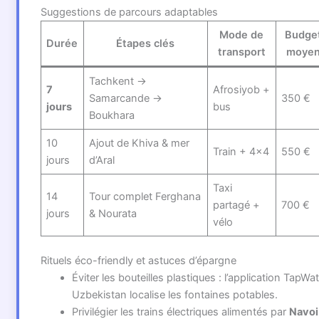
Suggestions de parcours adaptables
Mode de
Budge
Durée
Étapes clés
transport
moye
Tachkent →
7
Afrosiyob +
Samarcande →
350 €
jours
bus
Boukhara
10
Ajout de Khiva & mer
Train + 4×4
550 €
jours
d’Aral
Taxi
14
Tour complet Ferghana
partagé +
700 €
jours
& Nourata
vélo
Rituels éco-friendly et astuces d’épargne
Éviter les bouteilles plastiques : l’application TapWa
Uzbekistan localise les fontaines potables.
Privilégier les trains électriques alimentés par
Navoi