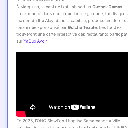
À Marguilan, la cantine Ikat Lab sert un
Ouzbek Damas
,
steak mariné dans une réduction de grenade, tandis que l
maison de thé Alay, dans la capitale, propose un atelier d
céramique sponsorisé par
Gulcha Textile
. Les foodies
trouveront une carte interactive des restaurants participat
sur
YaQuoiAvoir
.
En 2025, l’ONG SlowFood baptise Samarcande « Ville
créative de la gastronomie », un label qui dope la visibilité