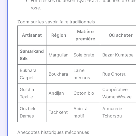
Forteresses du désert Ayaz-Kala : couchers de sole
rose.
Zoom sur les savoir-faire traditionnels
Matière
Artisanat
Région
Où acheter
première
Samarkand
Marguilan
Soie brute
Bazar Kumtepa
Silk
Bukhara
Laine
Boukhara
Rue Chorsu
Carpet
mérinos
Gulcha
Coopérative
Andijan
Coton bio
Textile
WomenWeave
Ouzbek
Acier à
Armurerie
Tachkent
Damas
motif
Tchorsou
Anecdotes historiques méconnues