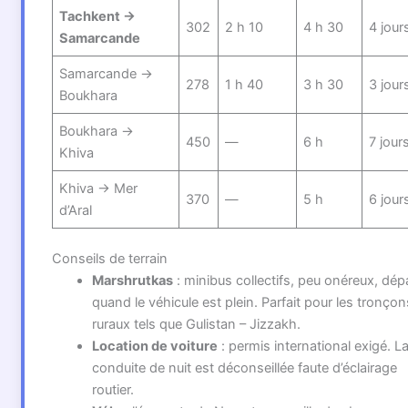
Tachkent →
302
2 h 10
4 h 30
4 jour
Samarcande
Samarcande →
278
1 h 40
3 h 30
3 jour
Boukhara
Boukhara →
450
—
6 h
7 jour
Khiva
Khiva → Mer
370
—
5 h
6 jour
d’Aral
Conseils de terrain
Marshrutkas
: minibus collectifs, peu onéreux, dép
quand le véhicule est plein. Parfait pour les tronçon
ruraux tels que Gulistan – Jizzakh.
Location de voiture
: permis international exigé. L
conduite de nuit est déconseillée faute d’éclairage
routier.