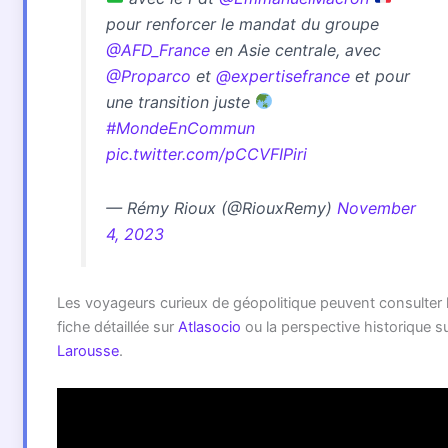
pour renforcer le mandat du groupe
@AFD_France
en Asie centrale, avec
@Proparco
et
@expertisefrance
et pour
une transition juste
#MondeEnCommun
pic.twitter.com/pCCVFIPiri
— Rémy Rioux (@RiouxRemy)
November
4, 2023
Les voyageurs curieux de géopolitique peuvent consulter 
fiche détaillée sur
Atlasocio
ou la perspective historique s
Larousse
.