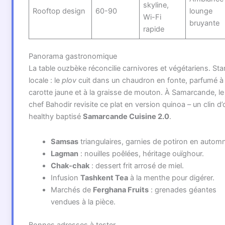
skyline,
Rooftop design
60-90
lounge
Wi-Fi
bruyante
rapide
Panorama gastronomique
La table ouzbèke réconcilie carnivores et végétariens. Sta
locale : le
plov
cuit dans un chaudron en fonte, parfumé à 
carotte jaune et à la graisse de mouton. À Samarcande, le
chef Bahodir revisite ce plat en version quinoa – un clin d’
healthy baptisé
Samarcande Cuisine 2.0
.
Samsas
triangulaires, garnies de potiron en autom
Lagman
: nouilles poêlées, héritage ouïghour.
Chak-chak
: dessert frit arrosé de miel.
Infusion
Tashkent Tea
à la menthe pour digérer.
Marchés de
Ferghana Fruits
: grenades géantes
vendues à la pièce.
Bonnes adresses à tester