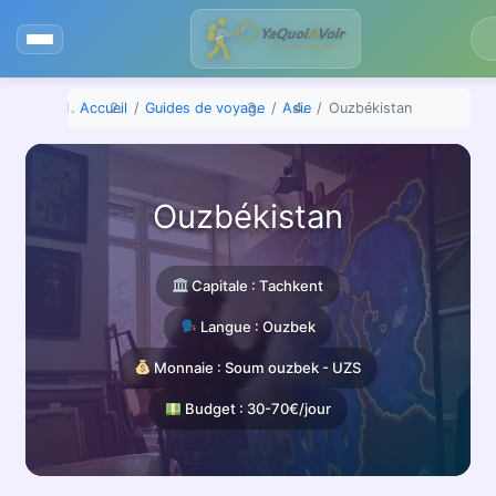
Aller
au
contenu
Accueil
Guides de voyage
Asie
Ouzbékistan
Ouzbékistan
Capitale : Tachkent
Langue : Ouzbek
Monnaie : Soum ouzbek - UZS
Budget : 30-70€/jour