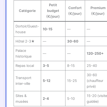
Petit
Confort
Premium
Catégorie
budget
(€/jour)
(€/jour)
(€/jour)
Dortoir/Guest-
10-15
—
—
house
Hôtel 2-3★
—
30-60
—
Palace
—
—
120-250+
historique
Repas local
3-5
8-15
25-40
30-60
Transport
5-12
15-25
(chauffeur
inter-ville
privé)
Sites &
15-20 (visit
2-4
5-10
musées
guidée)