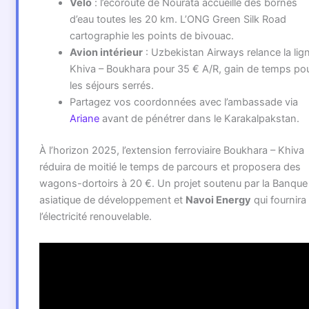
Vélo
: l’écoroute de Nourata accueille des bornes
d’eau toutes les 20 km. L’ONG Green Silk Road
cartographie les points de bivouac.
Avion intérieur
: Uzbekistan Airways relance la lig
Khiva – Boukhara pour 35 € A/R, gain de temps po
les séjours serrés.
Partagez vos coordonnées avec l’ambassade via
Ariane
avant de pénétrer dans le Karakalpakstan.
À l’horizon 2025, l’extension ferroviaire Boukhara – Khiva
réduira de moitié le temps de parcours et proposera des
wagons-dortoirs à 20 €. Un projet soutenu par la Banque
asiatique de développement et
Navoi Energy
qui fournira
l’électricité renouvelable.