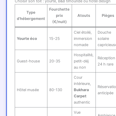
Choisir son toit : yourte, B&B timouride ou hôtel design
Fourchette
Type
prix
Atouts
Pièges
d’hébergement
(€/nuit)
Ciel étoilé,
Douche
Yourte éco
15-25
immersion
solaire
nomade
capricieus
Hospitalité,
Réception
Guest-house
20-35
petit-déj
24 h rare
au
non
Cour
intérieure,
Réservati
Hôtel musée
80-130
Bukhara
anticipée
Carpet
authentic
Vue
Ambiance