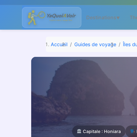
Aller
au
Destinations
Th
▼
contenu
Accueil
Guides de voyage
Îles d
Capitale : Honiara