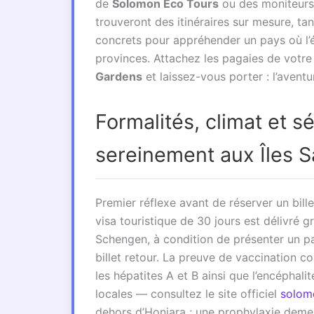
de
Solomon Eco Tours
ou des moniteur
trouveront des itinéraires sur mesure, ta
concrets pour appréhender un pays où l’él
provinces. Attachez les pagaies de votr
Gardens
et laissez-vous porter : l’aven
Formalités, climat et s
sereinement aux Îles 
Premier réflexe avant de réserver un billet
visa touristique de 30 jours est délivré g
Schengen, à condition de présenter un pa
billet retour. La preuve de vaccination co
les hépatites A et B ainsi que l’encépha
locales — consultez le site officiel
solom
dehors d’Honiara ; une prophylaxie deme