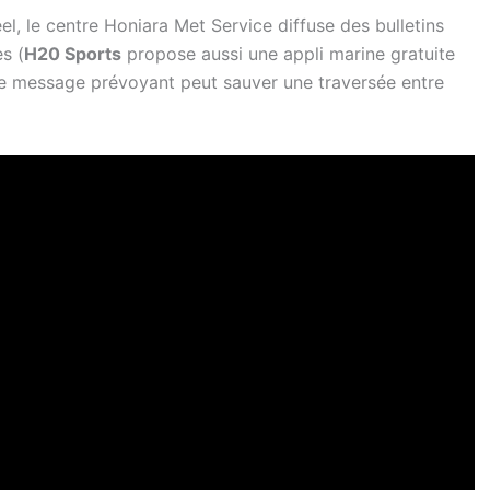
el, le centre Honiara Met Service diffuse des bulletins
s (
H20 Sports
propose aussi une appli marine gratuite
le message prévoyant peut sauver une traversée entre