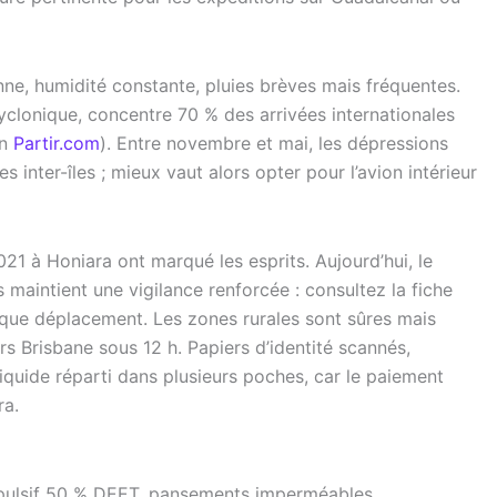
nne, humidité constante, pluies brèves mais fréquentes.
yclonique, concentre 70 % des arrivées internationales
on
Partir.com
). Entre novembre et mai, les dépressions
s inter-îles ; mieux vaut alors opter pour l’avion intérieur
21 à Honiara ont marqué les esprits. Aujourd’hui, le
 maintient une vigilance renforcée : consultez la fiche
que déplacement. Les zones rurales sont sûres mais
rs Brisbane sous 12 h. Papiers d’identité scannés,
iquide réparti dans plusieurs poches, car le paiement
ra.
épulsif 50 % DEET, pansements imperméables.