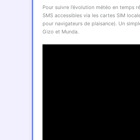
Pour suivre l’évolution météo en temps ré
SMS accessibles via les cartes SIM locale
pour navigateurs de plaisance). Un simp
Gizo et Munda.