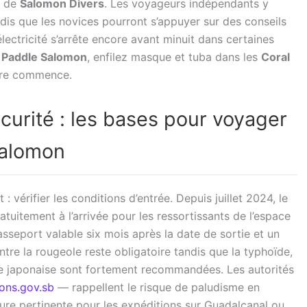
s de
Salomon Divers
. Les voyageurs indépendants y
ndis que les novices pourront s’appuyer sur des conseils
ectricité s’arrête encore avant minuit dans certaines
e
Paddle Salomon
, enfilez masque et tuba dans les
Coral
ture commence.
écurité : les bases pour voyager
Salomon
 : vérifier les conditions d’entrée. Depuis juillet 2024, le
ratuitement à l’arrivée pour les ressortissants de l’espace
sseport valable six mois après la date de sortie et un
ntre la rougeole reste obligatoire tandis que la typhoïde,
lite japonaise sont fortement recommandées. Les autorités
ons.gov.sb
— rappellent le risque de paludisme en
ure pertinente pour les expéditions sur Guadalcanal ou