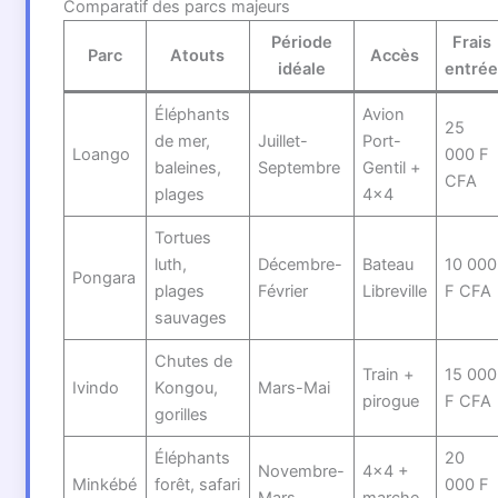
Comparatif des parcs majeurs
Période
Frais
Parc
Atouts
Accès
idéale
entré
Éléphants
Avion
25
de mer,
Juillet-
Port-
Loango
000 F
baleines,
Septembre
Gentil +
CFA
plages
4×4
Tortues
luth,
Décembre-
Bateau
10 000
Pongara
plages
Février
Libreville
F CFA
sauvages
Chutes de
Train +
15 000
Ivindo
Kongou,
Mars-Mai
pirogue
F CFA
gorilles
Éléphants
20
Novembre-
4×4 +
Minkébé
forêt, safari
000 F
Mars
marche