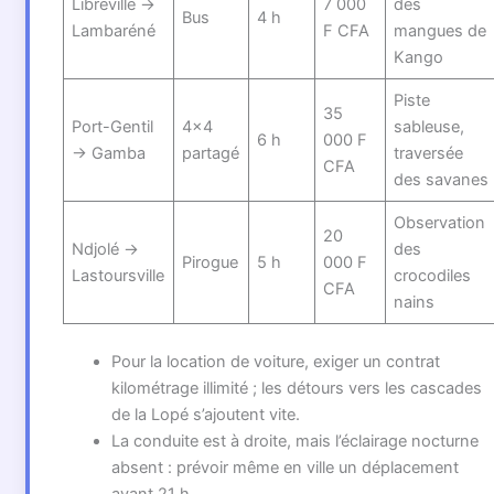
Libreville →
7 000
des
Bus
4 h
Lambaréné
F CFA
mangues de
Kango
Piste
35
Port-Gentil
4×4
sableuse,
6 h
000 F
→ Gamba
partagé
traversée
CFA
des savanes
Observation
20
Ndjolé →
des
Pirogue
5 h
000 F
Lastoursville
crocodiles
CFA
nains
Pour la location de voiture, exiger un contrat
kilométrage illimité ; les détours vers les cascades
de la Lopé s’ajoutent vite.
La conduite est à droite, mais l’éclairage nocturne
absent : prévoir même en ville un déplacement
avant 21 h.