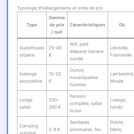
Typologie d’hébergements et ordre de prix
Gamme
Type
de prix
Caractéristiques
Où
/ nuit
Wifi, petit
Guesthouse
25-40
Libreville,
déjeuner banane
urbaine
€
Franceville
sucrée
Dortoir,
Auberge
15-20
Lambaréné
moustiquaires
associative
€
Mouila
fournies
Pension
Lodge
200-
Loango,
complète, safari
safari
350 €
Ivindo
inclus
Sanitaires
Pointe
Camping
5-8 €
sommaires, feu
Denis,
autorisé