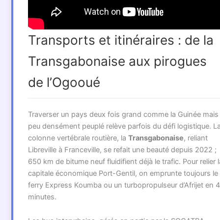
Transports et itinéraires : de la
Transgabonaise aux pirogues
de l’Ogooué
Traverser un pays deux fois grand comme la Guinée mais
peu densément peuplé relève parfois du défi logistique. L
colonne vertébrale routière, la
Transgabonaise
, reliant
Libreville à Franceville, se refait une beauté depuis 2022 ;
650 km de bitume neuf fluidifient déjà le trafic. Pour relier l
capitale économique Port-Gentil, on emprunte toujours le
ferry Express Koumba ou un turbopropulseur d’Afrijet en 
minutes.