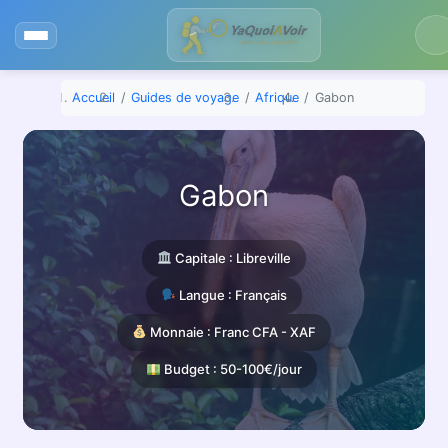
Aller
au
contenu
Accueil
Guides de voyage
Afrique
Gabon
Gabon
Capitale : Libreville
Langue : Français
Monnaie : Franc CFA - XAF
Budget : 50-100€/jour