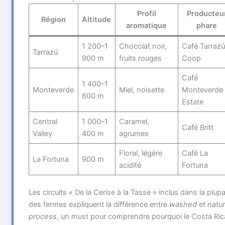
Profil
Producteu
Région
Altitude
aromatique
phare
1 200–1
Chocolat noir,
Café Tarraz
Tarrazú
900 m
fruits rouges
Coop
Café
1 400–1
Monteverde
Miel, noisette
Monteverde
600 m
Estate
Central
1 000–1
Caramel,
Café Britt
Valley
400 m
agrumes
Floral, légère
Café La
La Fortuna
900 m
acidité
Fortuna
Les circuits « De la Cerise à la Tasse » inclus dans la plupa
des fermes expliquent la différence entre
washed
et
natur
process
, un must pour comprendre pourquoi le Costa Ric