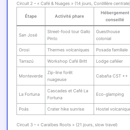
Circuit 2 – « Café & Nuages » (14 jours, Cordillère centrale
Hébergement
Étape
Activité phare
conseillé
Street-food tour Gallo
Guesthouse
San José
Pinto
colonial
Orosi
Thermes volcaniques
Posada familiale
Tarrazú
Workshop Café Britt
Lodge caféier
Zip-line forêt
Monteverde
Cabaña CST ++
nuageuse
Cascades et Café La
La Fortuna
Eco-glamping
Fortuna
Poás
Crater hike sunrise
Hostel volcaniqu
Circuit 3 – « Caraïbes Roots » (21 jours, slow travel)