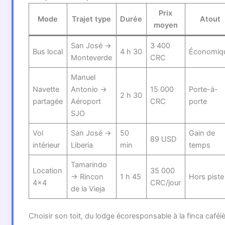
Prix
Mode
Trajet type
Durée
Atout
moyen
San José →
3 400
Bus local
4 h 30
Économiq
Monteverde
CRC
Manuel
Navette
Antonio →
15 000
Porte-à-
2 h 30
partagée
Aéroport
CRC
porte
SJO
Vol
San José →
50
Gain de
89 USD
intérieur
Liberia
min
temps
Tamarindo
Location
35 000
→ Rincon
1 h 45
Hors piste
4×4
CRC/jour
de la Vieja
Choisir son toit, du lodge écoresponsable à la finca caféi