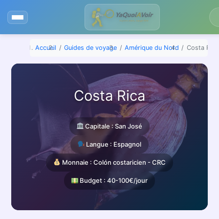
Aller
au
contenu
Accueil
Guides de voyage
Amérique du Nord
Costa Rica
Costa Rica
Capitale : San José
Langue : Espagnol
Monnaie : Colón costaricien - CRC
Budget : 40-100€/jour