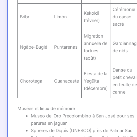
Cérémonie
Kekoldi
Bribri
Limón
du cacao
(février)
sacré
Migration
annuelle de
Gardiennag
Ngäbe-Buglé
Puntarenas
tortues
de nids
(août)
Danse du
Fiesta de la
petit cheval
Chorotega
Guanacaste
Yegüita
en feuille d
(décembre)
canne
Musées et lieux de mémoire
Museo del Oro Precolombino à San José pour ses
parures en jaguar.
Sphères de Diquís (UNESCO) près de Palmar Sur.
e