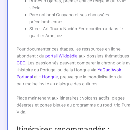
Ruines d’Ujarrás, premier édifice religieux du XVII
siècle.
Parc national Guayabo et ses chaussées
précolombiennes.
Street-Art Tour « Nación Ferrocarrilera » dans le
quartier Aranjuez.
Pour documenter ces étapes, les ressources en ligne
abondent : du
portail Wikipédia
aux dossiers thématiques
GEO
. Les passionnés peuvent comparer la chronologie a
l’histoire du Portugal ou de la Hongrie via
YaQuoiAvoir –
Portugal
et
– Hongrie
, preuve que la mondialisation du
patrimoine invite au dialogue des cultures.
Place maintenant aux itinéraires : volcans actifs, plages
désertes et zones bleues au programme du road-trip Pur
Vida.
Itinéraires recommandés :