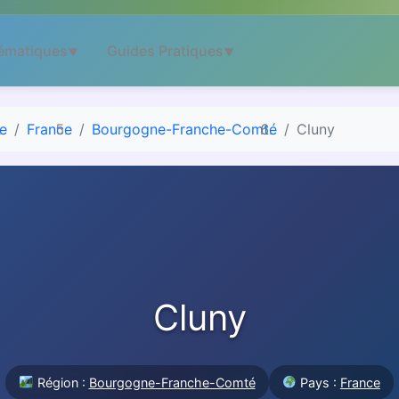
ématiques
Guides Pratiques
▼
▼
e
France
Bourgogne-Franche-Comté
Cluny
Cluny
Région :
Bourgogne-Franche-Comté
Pays :
France