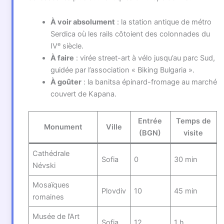
À voir absolument
: la station antique de métro
Serdica où les rails côtoient des colonnades du
e
IV
siècle.
À faire
: virée street-art à vélo jusqu’au parc Sud,
guidée par l’association « Biking Bulgaria ».
À goûter
: la banitsa épinard-fromage au marché
couvert de Kapana.
Entrée
Temps de
Monument
Ville
(BGN)
visite
Cathédrale
Sofia
0
30 min
Névski
Mosaïques
Plovdiv
10
45 min
romaines
Musée de l’Art
Sofia
12
1 h