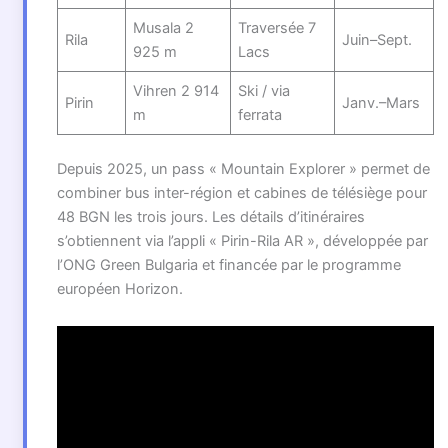
Musala 2
Traversée 7
Rila
Juin–Sept.
925 m
Lacs
Vihren 2 914
Ski / via
Pirin
Janv.–Mars
m
ferrata
Depuis 2025, un pass « Mountain Explorer » permet de
combiner bus inter-région et cabines de télésiège pour
48 BGN les trois jours. Les détails d’itinéraires
s’obtiennent via l’appli « Pirin-Rila AR », développée par
l’ONG Green Bulgaria et financée par le programme
européen Horizon.