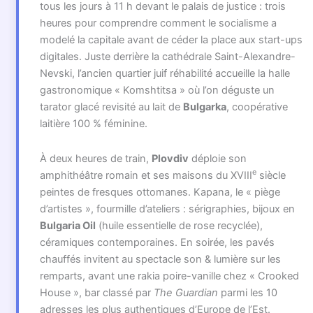
tous les jours à 11 h devant le palais de justice : trois
heures pour comprendre comment le socialisme a
modelé la capitale avant de céder la place aux start-ups
digitales. Juste derrière la cathédrale Saint-Alexandre-
Nevski, l’ancien quartier juif réhabilité accueille la halle
gastronomique « Komshtitsa » où l’on déguste un
tarator glacé revisité au lait de
Bulgarka
, coopérative
laitière 100 % féminine.
À deux heures de train,
Plovdiv
déploie son
e
amphithéâtre romain et ses maisons du XVIII
siècle
peintes de fresques ottomanes. Kapana, le « piège
d’artistes », fourmille d’ateliers : sérigraphies, bijoux en
Bulgaria Oil
(huile essentielle de rose recyclée),
céramiques contemporaines. En soirée, les pavés
chauffés invitent au spectacle son & lumière sur les
remparts, avant une rakia poire-vanille chez « Crooked
House », bar classé par
The Guardian
parmi les 10
adresses les plus authentiques d’Europe de l’Est.