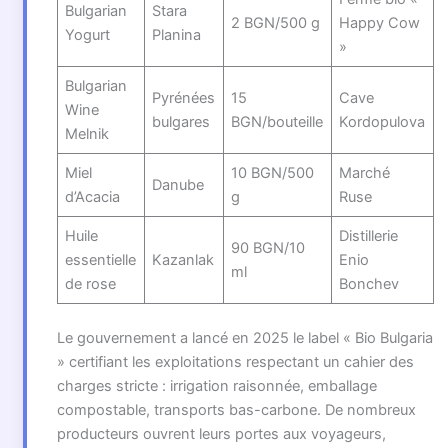
Bulgarian
Stara
2 BGN/500 g
Happy Cow
Yogurt
Planina
»
Bulgarian
Pyrénées
15
Cave
Wine
bulgares
BGN/bouteille
Kordopulova
Melnik
Miel
10 BGN/500
Marché
Danube
d’Acacia
g
Ruse
Huile
Distillerie
90 BGN/10
essentielle
Kazanlak
Enio
ml
de rose
Bonchev
Le gouvernement a lancé en 2025 le label « Bio Bulgaria
» certifiant les exploitations respectant un cahier des
charges stricte : irrigation raisonnée, emballage
compostable, transports bas-carbone. De nombreux
producteurs ouvrent leurs portes aux voyageurs,