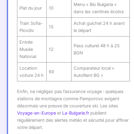
Menu « Bio Bulgaria »
Plat du jour
10
dans les cantines écolos
Train Sofia-
Achat guichet 24 h avant
15
Plovdiv
le départ
Entrée
Pass culturel 48 h à 25
Musée
12
BGN
National
Location
Comparateur local «
60
voiture 24 h
AutoRent BG »
Enfin, ne négligez pas l’assurance voyage : quelques
stations de montagne comme Pamporovo exigent
désormais une preuve de couverture ski. Les sites
Voyage-en-Europe
et
La-Bulgarie.fr
publient
régulièrement des alertes météo et sécurité pour affiner
votre départ.