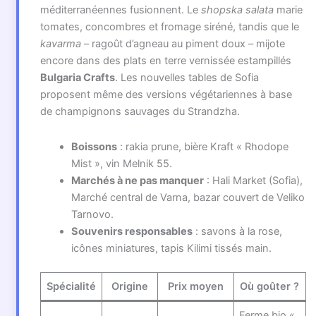
méditerranéennes fusionnent. Le
shopska salata
marie
tomates, concombres et fromage siréné, tandis que le
kavarma
– ragoût d’agneau au piment doux – mijote
encore dans des plats en terre vernissée estampillés
Bulgaria Crafts
. Les nouvelles tables de Sofia
proposent même des versions végétariennes à base
de champignons sauvages du Strandzha.
Boissons
: rakia prune, bière Kraft « Rhodope
Mist », vin Melnik 55.
Marchés à ne pas manquer
: Hali Market (Sofia),
Marché central de Varna, bazar couvert de Veliko
Tarnovo.
Souvenirs responsables
: savons à la rose,
icônes miniatures, tapis Kilimi tissés main.
Spécialité
Origine
Prix moyen
Où goûter ?
Ferme bio «