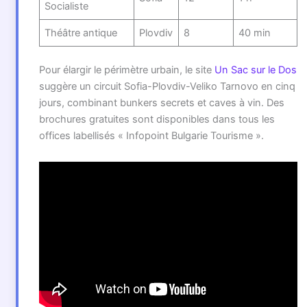
Socialiste
Théâtre antique
Plovdiv
8
40 min
Pour élargir le périmètre urbain, le site
Un Sac sur le Dos
suggère un circuit Sofia-Plovdiv-Veliko Tarnovo en cinq
jours, combinant bunkers secrets et caves à vin. Des
brochures gratuites sont disponibles dans tous les
offices labellisés « Infopoint Bulgarie Tourisme ».