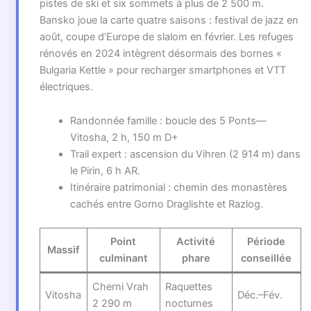
pistes de ski et six sommets à plus de 2 500 m.
Bansko joue la carte quatre saisons : festival de jazz en
août, coupe d’Europe de slalom en février. Les refuges
rénovés en 2024 intègrent désormais des bornes «
Bulgaria Kettle » pour recharger smartphones et VTT
électriques.
Randonnée famille : boucle des 5 Ponts—
Vitosha, 2 h, 150 m D+
Trail expert : ascension du Vihren (2 914 m) dans
le Pirin, 6 h AR.
Itinéraire patrimonial : chemin des monastères
cachés entre Gorno Draglishte et Razlog.
Point
Activité
Période
Massif
culminant
phare
conseillée
Cherni Vrah
Raquettes
Vitosha
Déc.–Fév.
2 290 m
nocturnes