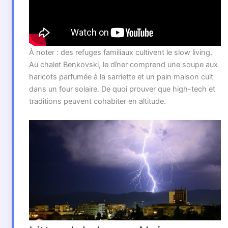
À noter : des refuges familiaux cultivent le slow living.
Au chalet Benkovski, le dîner comprend une soupe aux
haricots parfumée à la sarriette et un pain maison cuit
dans un four solaire. De quoi prouver que high-tech et
traditions peuvent cohabiter en altitude.