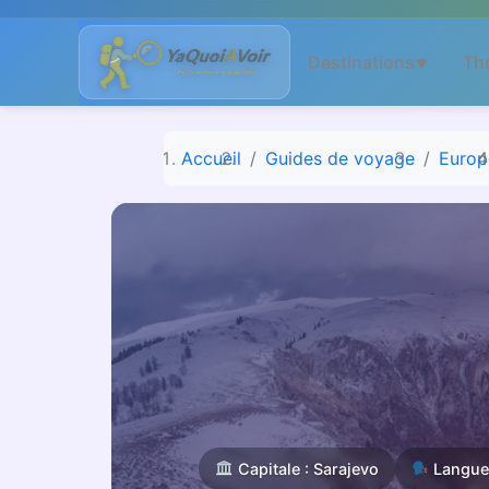
Aller
au
Destinations
Th
▼
contenu
Accueil
Guides de voyage
Europ
Capitale : Sarajevo
Langue 