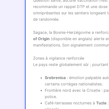
Question santé, aucune vaccination n’est 
recommande un rappel DTP et une dose d’h
omniprésentes sur les sentiers longeant l
de randonnée.
Sagace, la Bosnie-Herzégovine a renforcé 
of Origin
(disponible en anglais) alerte en
manifestations. Son signalement communau
Zones à vigilance renforcée
Le pays reste globalement sûr ; pourtant
Srebrenica
: émotion palpable aut
certains cortèges nationalistes.
Frontière nord avec la Croatie : p
police.
Café-terrasses nocturnes à
Tuzla
: