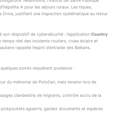
obligatoire. Néanmoins, l’Institut de Santé Publique
épatite A pour les séjours ruraux. Les tiques,
a Drina, justifient une inspection systématique au retour
son dispositif de cybersécurité : l’application
Country
 temps réel des incidents routiers, crues éclairs et
taire rappelle l’esprit d’entraide des Balkans.
 quelques points requièrent prudence :
our du mémorial de Potočari, mais tension lors de
assages clandestins de migrants, contrôle accru de la
 pickpockets aguerris, gardez documents et espèces