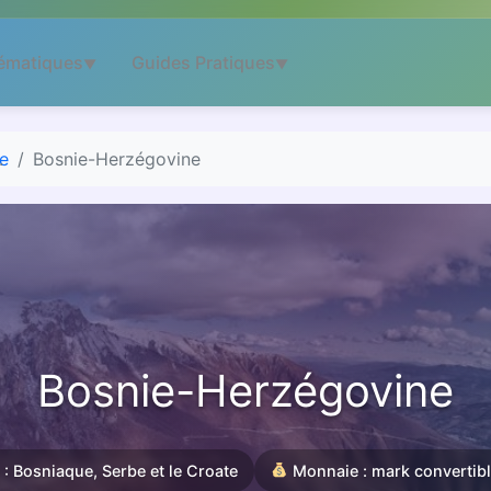
ématiques
Guides Pratiques
▼
▼
e
Bosnie-Herzégovine
Bosnie-Herzégovine
: Bosniaque, Serbe et le Croate
Monnaie : mark convertib