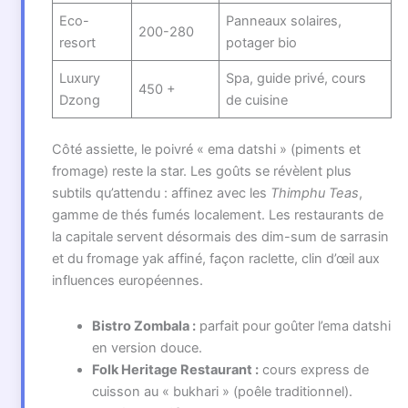
Eco-
Panneaux solaires,
200-280
resort
potager bio
Luxury
Spa, guide privé, cours
450 +
Dzong
de cuisine
Côté assiette, le poivré « ema datshi » (piments et
fromage) reste la star. Les goûts se révèlent plus
subtils qu’attendu : affinez avec les
Thimphu Teas
,
gamme de thés fumés localement. Les restaurants de
la capitale servent désormais des dim-sum de sarrasin
et du fromage yak affiné, façon raclette, clin d’œil aux
influences européennes.
Bistro Zombala :
parfait pour goûter l’ema datshi
en version douce.
Folk Heritage Restaurant :
cours express de
cuisson au « bukhari » (poêle traditionnel).