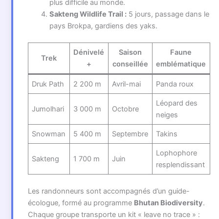
plus difficile au monde.
Sakteng Wildlife Trail :
5 jours, passage dans le
pays Brokpa, gardiens des yaks.
Dénivelé
Saison
Faune
Trek
+
conseillée
emblématique
Druk Path
2 200 m
Avril-mai
Panda roux
Léopard des
Jumolhari
3 000 m
Octobre
neiges
Snowman
5 400 m
Septembre
Takins
Lophophore
Sakteng
1 700 m
Juin
resplendissant
Les randonneurs sont accompagnés d’un guide-
écologue, formé au programme
Bhutan Biodiversity
.
Chaque groupe transporte un kit « leave no trace » :