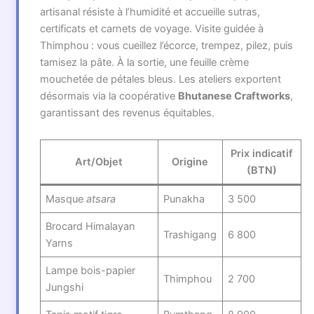
artisanal résiste à l’humidité et accueille sutras,
certificats et carnets de voyage. Visite guidée à
Thimphou : vous cueillez l’écorce, trempez, pilez, puis
tamisez la pâte. À la sortie, une feuille crème
mouchetée de pétales bleus. Les ateliers exportent
désormais via la coopérative
Bhutanese Craftworks
,
garantissant des revenus équitables.
Prix indicatif
Art/Objet
Origine
(BTN)
Masque
atsara
Punakha
3 500
Brocard Himalayan
Trashigang
6 800
Yarns
Lampe bois-papier
Thimphou
2 700
Jungshi