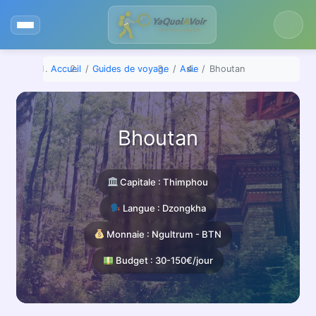
Aller
au
contenu
Accueil
Guides de voyage
Asie
Bhoutan
Bhoutan
Capitale : Thimphou
Langue : Dzongkha
Monnaie : Ngultrum - BTN
Budget : 30-150€/jour