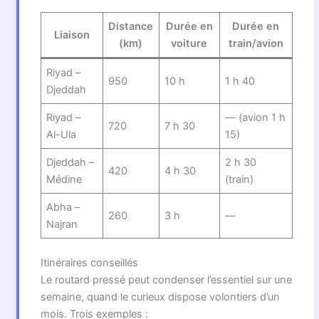
Distance
Durée en
Durée en
Liaison
(km)
voiture
train/avion
Riyad –
950
10 h
1 h 40
Djeddah
Riyad –
— (avion 1 h
720
7 h 30
Al-Ula
15)
Djeddah –
2 h 30
420
4 h 30
Médine
(train)
Abha –
260
3 h
—
Najran
Itinéraires conseillés
Le routard pressé peut condenser l’essentiel sur une
semaine, quand le curieux dispose volontiers d’un
mois. Trois exemples :