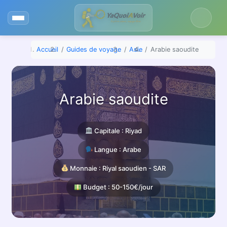
Aller
au
contenu
Accueil
Guides de voyage
Asie
Arabie saoudite
Arabie saoudite
Capitale : Riyad
Langue : Arabe
Monnaie : Riyal saoudien - SAR
Budget : 50-150€/jour