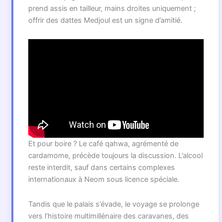
prend assis en tailleur, mains droites uniquement ;
offrir des dattes Medjoul est un signe d’amitié.
Et pour boire ? Le café qahwa, agrémenté de
cardamome, précède toujours la discussion. L’alcool
reste interdit, sauf dans certains complexes
internationaux à Neom sous licence spéciale.
Tandis que le palais s’évade, le voyage se prolonge
vers l’histoire multimillénaire des caravanes, des