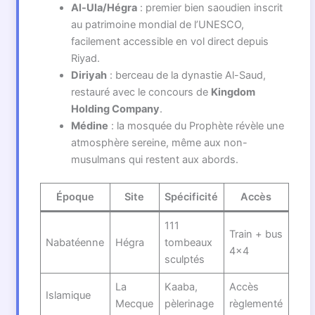
Al-Ula/Hégra
: premier bien saoudien inscrit
au patrimoine mondial de l’UNESCO,
facilement accessible en vol direct depuis
Riyad.
Diriyah
: berceau de la dynastie Al-Saud,
restauré avec le concours de
Kingdom
Holding Company
.
Médine
: la mosquée du Prophète révèle une
atmosphère sereine, même aux non-
musulmans qui restent aux abords.
Époque
Site
Spécificité
Accès
111
Train + bus
Nabatéenne
Hégra
tombeaux
4×4
sculptés
La
Kaaba,
Accès
Islamique
Mecque
pèlerinage
règlementé