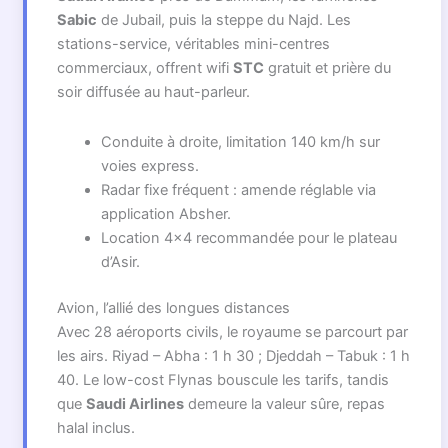
Sabic
de Jubail, puis la steppe du Najd. Les
stations-service, véritables mini-centres
commerciaux, offrent wifi
STC
gratuit et prière du
soir diffusée au haut-parleur.
Conduite à droite, limitation 140 km/h sur
voies express.
Radar fixe fréquent : amende réglable via
application Absher.
Location 4×4 recommandée pour le plateau
d’Asir.
Avion, l’allié des longues distances
Avec 28 aéroports civils, le royaume se parcourt par
les airs. Riyad – Abha : 1 h 30 ; Djeddah – Tabuk : 1 h
40. Le low-cost Flynas bouscule les tarifs, tandis
que
Saudi Airlines
demeure la valeur sûre, repas
halal inclus.