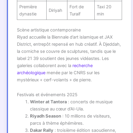
Première
Fort de
Taxi 20
Diriyah
dynastie
Turaif
min
Scène artistique contemporaine
Riyad accueille la Biennale d’art islamique et JAX
District, entrepôt repensé en hub créatif. À Djeddah,
la corniche se couvre de sculptures, tandis que le
label 21 39 soutient des jeunes vidéastes. Les
galeries collaborent avec la
recherche
archéologique
menée par le CNRS sur les
mystérieux « cerf-volants » de pierre.
Festivals et événements 2025
Winter at Tantora
: concerts de musique
classique au cœur d’Al-Ula.
Riyadh Season
: 10 millions de visiteurs,
parcs à thème éphémères.
Dakar Rally
: troisième édition saoudienne,