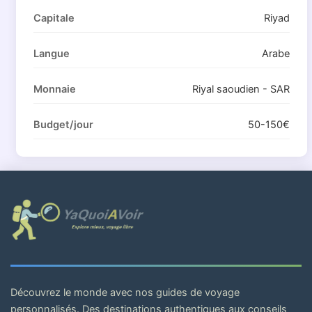
Capitale
Riyad
Langue
Arabe
Monnaie
Riyal saoudien - SAR
Budget/jour
50-150€
Découvrez le monde avec nos guides de voyage
personnalisés. Des destinations authentiques aux conseils