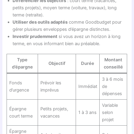
Différencier les objectifs
: court terme (vacances,
petits projets), moyen terme (voiture, travaux), long
terme (retraite).
Utiliser des outils adaptés
comme Goodbudget pour
gérer plusieurs enveloppes d’épargne distinctes.
Investir prudemment
si vous avez un horizon à long
terme, en vous informant bien au préalable.
Type
Montant
Objectif
Durée
d’épargne
conseillé
3 à 6 mois
Fonds
Prévoir les
Immédiat
de
d’urgence
imprévus
dépenses
Variable
Épargne
Petits projets,
1 à 3 ans
selon
court terme
vacances
projet
Épargne