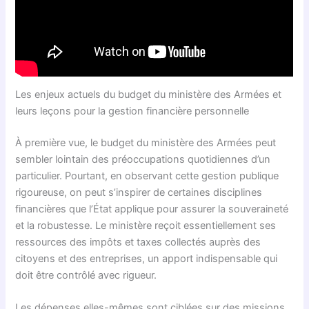
Les enjeux actuels du budget du ministère des Armées et
leurs leçons pour la gestion financière personnelle
À première vue, le budget du ministère des Armées peut
sembler lointain des préoccupations quotidiennes d’un
particulier. Pourtant, en observant cette gestion publique
rigoureuse, on peut s’inspirer de certaines disciplines
financières que l’État applique pour assurer la souveraineté
et la robustesse. Le ministère reçoit essentiellement ses
ressources des impôts et taxes collectés auprès des
citoyens et des entreprises, un apport indispensable qui
doit être contrôlé avec rigueur.
Les dépenses elles-mêmes sont ciblées sur des missions