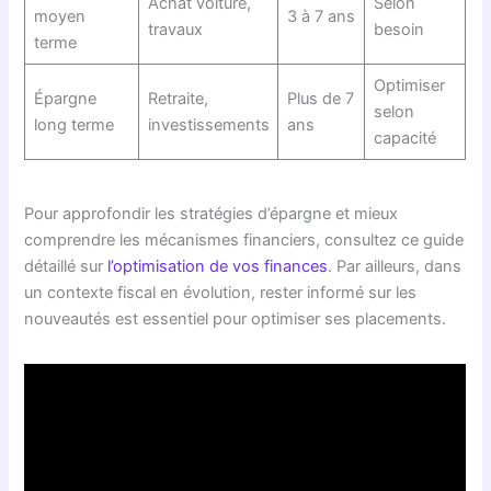
Achat voiture,
Selon
moyen
3 à 7 ans
travaux
besoin
terme
Optimiser
Épargne
Retraite,
Plus de 7
selon
long terme
investissements
ans
capacité
Pour approfondir les stratégies d’épargne et mieux
comprendre les mécanismes financiers, consultez ce guide
détaillé sur
l’optimisation de vos finances
. Par ailleurs, dans
un contexte fiscal en évolution, rester informé sur les
nouveautés est essentiel pour optimiser ses placements.