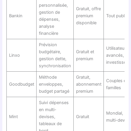
personnalisée,
Gratuit, offre
gestion de
Bankin
premium
Tout public
dépenses,
disponible
analyse
financière
Prévision
Utilisateurs
budgétaire,
Gratuit et
Linxo
avancés,
gestion dette,
premium
investisseur
synchronisation
Méthode
Gratuit,
Couples et
Goodbudget
enveloppes,
abonnement
familles
budget partagé
premium
Suivi dépenses
en multi-
Mondial,
Mint
devises,
Gratuit
multi-devise
tableaux de
bord