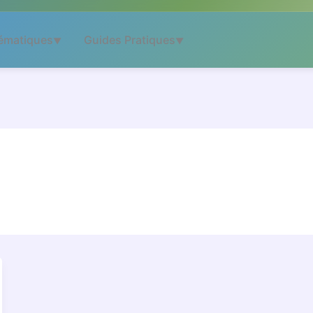
ématiques
Guides Pratiques
▼
▼