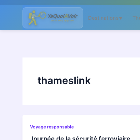
Aller
au
Destinations
Th
▼
contenu
thameslink
Voyage responsable
Journée de la sécurité ferroviaire