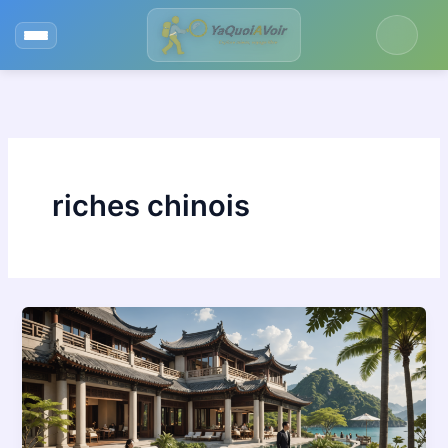
Aller
au
contenu
riches chinois