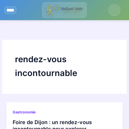
Aller
au
contenu
rendez-vous
incontournable
Gastronomie
Foire de Dijon : un rendez-vous
incontournable pour explorer