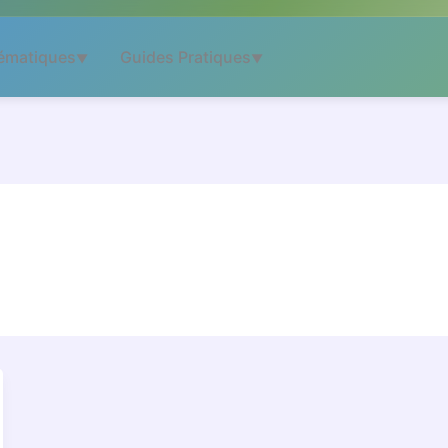
ématiques
Guides Pratiques
▼
▼