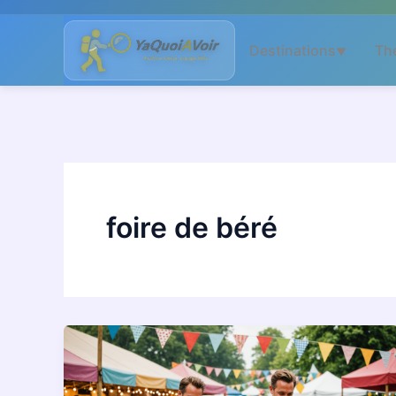
Aller
au
Destinations
Th
▼
contenu
foire de béré