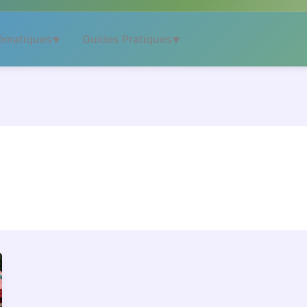
ématiques
Guides Pratiques
▼
▼