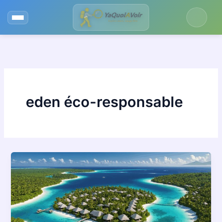
Aller
au
contenu
eden éco-responsable