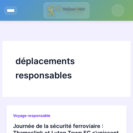
Aller
au
contenu
déplacements
responsables
Voyage responsable
Journée de la sécurité ferroviaire :
Thameslink et Luton Town FC s’unissent