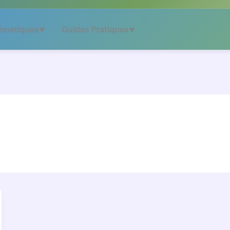
ématiques
Guides Pratiques
▼
▼