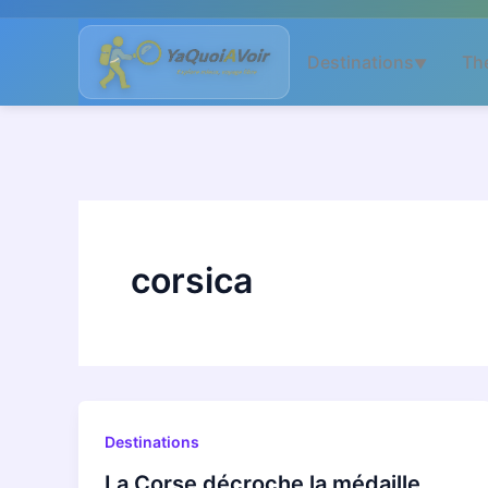
Aller
au
Destinations
Th
▼
contenu
corsica
Destinations
La Corse décroche la médaille