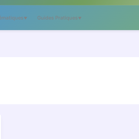
ématiques
Guides Pratiques
▼
▼