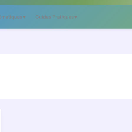
ématiques
Guides Pratiques
▼
▼