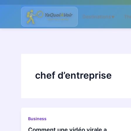
Aller
au
Destinations
Th
▼
contenu
chef d’entreprise
Business
Comment une vidéo virale a