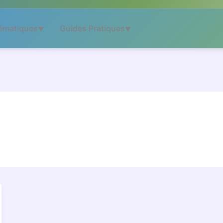
ématiques
Guides Pratiques
▼
▼