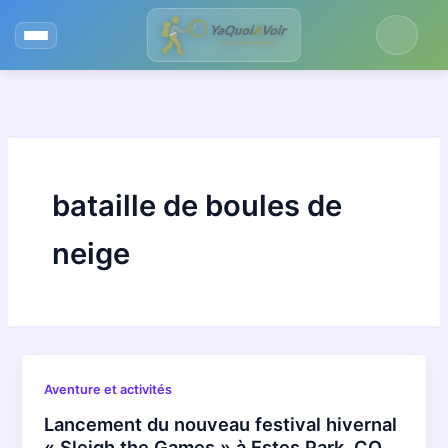
Aller
au
contenu
bataille de boules de
neige
Aventure et activités
Lancement du nouveau festival hivernal
« Sleigh the Games » à Estes Park, CO,