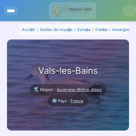
Aller
au
contenu
Accueil
Guides de voyage
Europe
France
Auvergne-Rh
Vals-les-Bains
Région :
Auvergne-Rhône-Alpes
Pays :
France