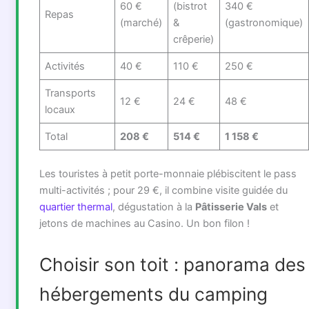
60 €
(bistrot
340 €
Repas
(marché)
&
(gastronomique)
crêperie)
Activités
40 €
110 €
250 €
Transports
12 €
24 €
48 €
locaux
Total
208 €
514 €
1 158 €
Les touristes à petit porte-monnaie plébiscitent le pass
multi-activités ; pour 29 €, il combine visite guidée du
quartier thermal
, dégustation à la
Pâtisserie Vals
et
jetons de machines au Casino. Un bon filon !
Choisir son toit : panorama des
hébergements du camping