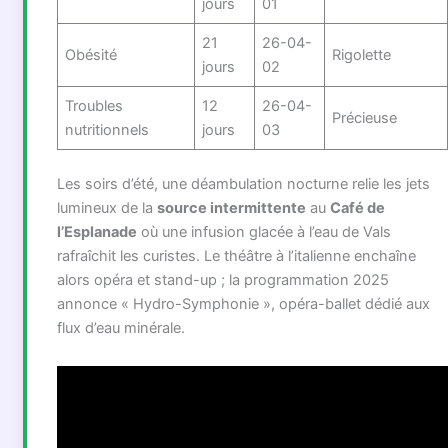
jours
01
21
26-04-
Obésité
Rigolette
jours
02
Troubles
12
26-04-
Précieuse
nutritionnels
jours
03
Les soirs d’été, une déambulation nocturne relie les jets
lumineux de la
source intermittente
au
Café de
l’Esplanade
où une infusion glacée à l’eau de Vals
rafraîchit les curistes. Le théâtre à l’italienne enchaîne
alors opéra et stand-up ; la programmation 2025
annonce « Hydro-Symphonie », opéra-ballet dédié aux
flux d’eau minérale.