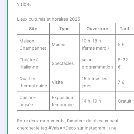
visible.
Lieux culturels et horaires 2025
Site
Type
Ouverture
Tarif
Maison
10 h-18 h
Musée
5 €
Champanhet
(fermé mardi)
Théâtre à
selon
8-22
Spectacles
l’italienne
programmation
€
Quartier
15 h tous les
Visite
7 €
thermal guidé
jours
Casino-
Exposition
14 h-19 h
Gratuit
musée
temporaire
Entre deux monuments, l’amateur de réseaux peut
chercher le tag #ValsArtDéco sur Instagram ; une