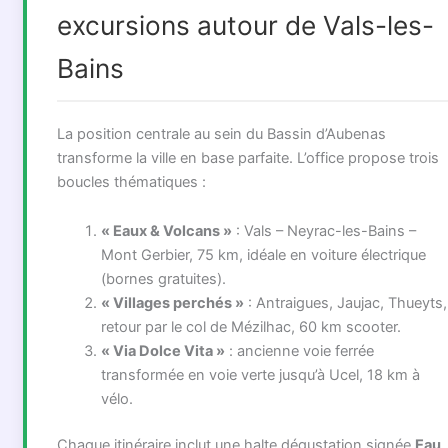
excursions autour de Vals-les-
Bains
La position centrale au sein du Bassin d’Aubenas
transforme la ville en base parfaite. L’office propose trois
boucles thématiques :
« Eaux & Volcans »
: Vals – Neyrac-les-Bains –
Mont Gerbier, 75 km, idéale en voiture électrique
(bornes gratuites).
« Villages perchés »
: Antraigues, Jaujac, Thueyts,
retour par le col de Mézilhac, 60 km scooter.
« Via Dolce Vita »
: ancienne voie ferrée
transformée en voie verte jusqu’à Ucel, 18 km à
vélo.
Chaque itinéraire inclut une halte dégustation signée
Eau