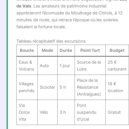
de Vals
. Les amateurs de patrimoine industriel
apprécieront l’écomusée du Moulinage de Chirols, à 12
minutes de route, qui retrace l’époque où les soieries
faisaient la fortune locale.
Tableau récapitulatif des excursions
Boucle
Mode
Durée
Point fort
Budget
Eaux &
Source de la
25 €
Auto
1 jour
Volcans
Loire
carburant
Place de la
Villages
18 €
Scooter
5 h
Résistance
perchés
location
(Antraigues)
Via
Pont
Dolce
Vélo
3 h
suspendu
Gratuit
Vita
d’Ucel