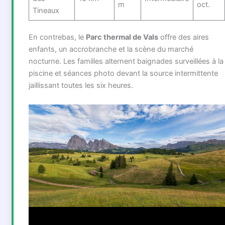
m
oct.
Tineaux
En contrebas, le
Parc thermal de Vals
offre des aires
enfants, un accrobranche et la scène du marché
nocturne. Les familles alternent baignades surveillées à la
piscine et séances photo devant la source intermittente
jaillissant toutes les six heures.