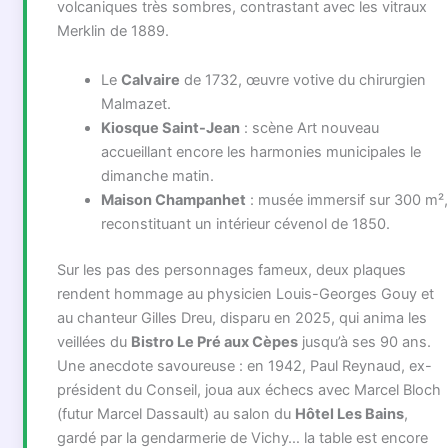
volcaniques très sombres, contrastant avec les vitraux
Merklin de 1889.
Le
Calvaire
de 1732, œuvre votive du chirurgien
Malmazet.
Kiosque Saint-Jean
: scène Art nouveau
accueillant encore les harmonies municipales le
dimanche matin.
Maison Champanhet
: musée immersif sur 300 m²,
reconstituant un intérieur cévenol de 1850.
Sur les pas des personnages fameux, deux plaques
rendent hommage au physicien Louis-Georges Gouy et
au chanteur Gilles Dreu, disparu en 2025, qui anima les
veillées du
Bistro Le Pré aux Cèpes
jusqu’à ses 90 ans.
Une anecdote savoureuse : en 1942, Paul Reynaud, ex-
président du Conseil, joua aux échecs avec Marcel Bloch
(futur Marcel Dassault) au salon du
Hôtel Les Bains
,
gardé par la gendarmerie de Vichy… la table est encore