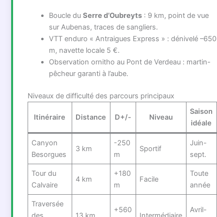
Boucle du
Serre d’Oubreyts
: 9 km, point de vue
sur Aubenas, traces de sangliers.
VTT enduro « Antraigues Express » : dénivelé –650
m, navette locale 5 €.
Observation ornitho au Pont de Verdeau : martin-
pêcheur garanti à l’aube.
Niveaux de difficulté des parcours principaux
Saison
Itinéraire
Distance
D+/-
Niveau
idéale
Canyon
-250
Juin-
3 km
Sportif
Besorgues
m
sept.
Tour du
+180
Toute
4 km
Facile
Calvaire
m
année
Traversée
+560
Avril-
des
13 km
Intermédiaire