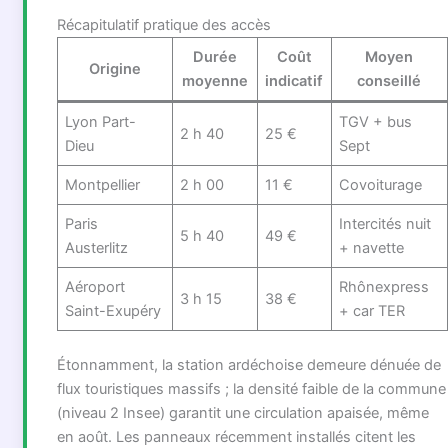
Récapitulatif pratique des accès
Durée
Coût
Moyen
Origine
moyenne
indicatif
conseillé
Lyon Part-
TGV + bus
2 h 40
25 €
Dieu
Sept
Montpellier
2 h 00
11 €
Covoiturage
Paris
Intercités nuit
5 h 40
49 €
Austerlitz
+ navette
Aéroport
Rhônexpress
3 h 15
38 €
Saint-Exupéry
+ car TER
Étonnamment, la station ardéchoise demeure dénuée de
flux touristiques massifs ; la densité faible de la commune
(niveau 2 Insee) garantit une circulation apaisée, même
en août. Les panneaux récemment installés citent les