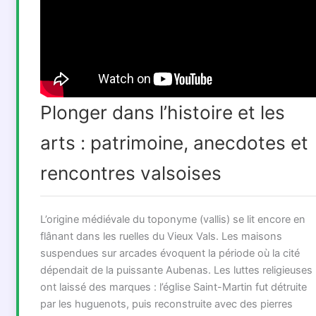
Plonger dans l’histoire et les
arts : patrimoine, anecdotes et
rencontres valsoises
L’origine médiévale du toponyme (vallis) se lit encore en
flânant dans les ruelles du Vieux Vals. Les maisons
suspendues sur arcades évoquent la période où la cité
dépendait de la puissante Aubenas. Les luttes religieuses
ont laissé des marques : l’église Saint-Martin fut détruite
par les huguenots, puis reconstruite avec des pierres