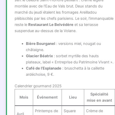
sert le célèbre Saint-Honoré pétillant : crème légère
montée avec de l’Eau de Vals brut. Deux stands du
marché du jeudi étalent les fromages Areilladou
plébiscités par les chefs parisiens. Le soir, l’immanquable
reste le
Restaurant Le Belvédère
et sa terrasse
suspendue au-dessus de la Volane.
Bière Bourganel
: versions miel, nougat ou
châtaigne.
Glacier Béatrix
: sorbet myrtille des hauts
plateaux, label « Entreprise du Patrimoine Vivant ».
Café de l’Esplanade
: bruschetta à la caillette
ardéchoise, 9 €.
Calendrier gourmand 2025
Spécialité
Mois
Événement
Lieu
mise en avant
Printemps de
Square
Crème de
Avril