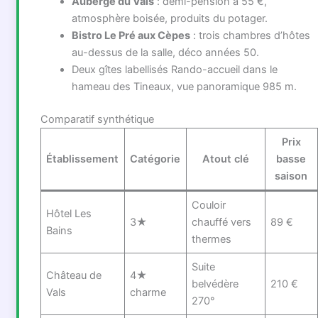
Auberge du Vals
: demi-pension à 55 €,
atmosphère boisée, produits du potager.
Bistro Le Pré aux Cèpes
: trois chambres d’hôtes
au-dessus de la salle, déco années 50.
Deux gîtes labellisés Rando-accueil dans le
hameau des Tineaux, vue panoramique 985 m.
Comparatif synthétique
Prix
Établissement
Catégorie
Atout clé
basse
saison
Couloir
Hôtel Les
3★
chauffé vers
89 €
Bains
thermes
Suite
Château de
4★
belvédère
210 €
Vals
charme
270°