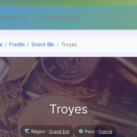
ématiques
Guides Pratiques
▼
▼
e
France
Grand Est
Troyes
Troyes
Région :
Grand Est
Pays :
France