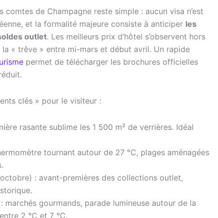
des comtes de Champagne reste simple : aucun visa n’est
éenne, et la formalité majeure consiste à anticiper
les
oldes outlet
. Les meilleurs prix d’hôtel s’observent hors
la « trêve » entre mi-mars et début avril. Un rapide
urisme
permet de télécharger les brochures officielles
réduit.
ts clés » pour le visiteur :
umière rasante sublime les 1 500 m² de verrières. Idéal
 thermomètre tournant autour de 27 °C, plages aménagées
.
ctobre) : avant-premières des collections outlet,
storique.
 : marchés gourmands, parade lumineuse autour de la
entre 2 °C et 7 °C.