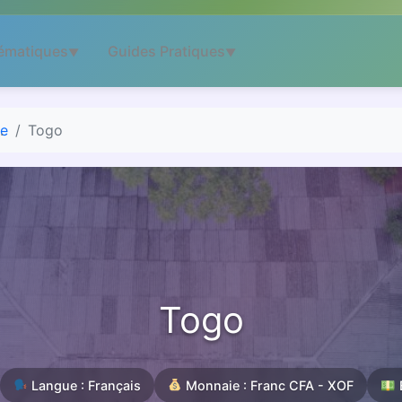
ématiques
Guides Pratiques
▼
▼
ue
Togo
Togo
Langue : Français
Monnaie : Franc CFA - XOF