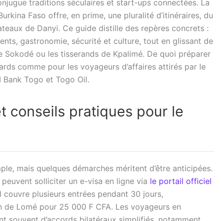
njugue traditions séculaires et start-ups connectées. La
urkina Faso offre, en prime, une pluralité d’itinéraires, du
ateaux de Danyi. Ce guide distille des repères concrets :
nts, gastronomie, sécurité et culture, tout en glissant de
e Sokodé ou les tisserands de Kpalimé. De quoi préparer
utards comme pour les voyageurs d’affaires attirés par le
 Bank Togo et Togo Oil.
t conseils pratiques pour le
ple, mais quelques démarches méritent d’être anticipées.
peuvent solliciter un e-visa en ligne via
le portail officiel
il couvre plusieurs entrées pendant 30 jours,
on de Lomé pour 25 000 F CFA. Les voyageurs en
nt souvent d’accords bilatéraux simplifiés, notamment