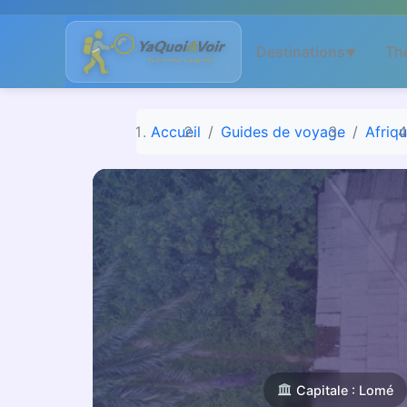
Aller
au
Destinations
Th
▼
contenu
Accueil
Guides de voyage
Afriq
Capitale : Lomé