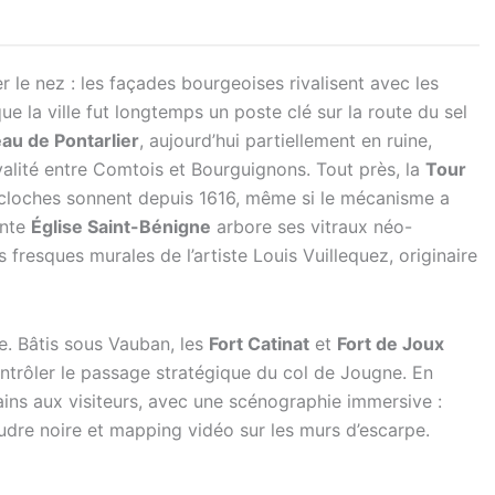
r le nez : les façades bourgeoises rivalisent avec les
ue la ville fut longtemps un poste clé sur la route du sel
au de Pontarlier
, aujourd’hui partiellement en ruine,
ivalité entre Comtois et Bourguignons. Tout près, la
Tour
s cloches sonnent depuis 1616, même si le mécanisme a
ante
Église Saint-Bénigne
arbore ses vitraux néo-
 fresques murales de l’artiste Louis Vuillequez, originaire
ce. Bâtis sous Vauban, les
Fort Catinat
et
Fort de Joux
ontrôler le passage stratégique du col de Jougne. En
ains aux visiteurs, avec une scénographie immersive :
udre noire et mapping vidéo sur les murs d’escarpe.