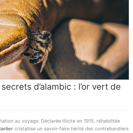
 secrets d’alambic : l’or vert de
tion au voyage. Déclarée illicite en 1915, réhabilitée
arlier
cristallise un savoir-faire hérité des contrebandiers