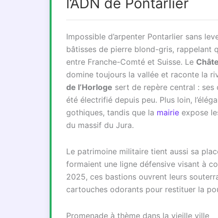
l’ADN de Pontarlier
Impossible d’arpenter Pontarlier sans leve
bâtisses de pierre blond-gris, rappelant q
entre Franche-Comté et Suisse. Le
Châte
domine toujours la vallée et raconte la r
de l’Horloge
sert de repère central : se
été électrifié depuis peu. Plus loin, l’élég
gothiques, tandis que la
mairie
expose les
du massif du Jura.
Le patrimoine militaire tient aussi sa pla
formaient une ligne défensive visant à c
2025, ces bastions ouvrent leurs souterr
cartouches odorants pour restituer la po
Promenade à thème dans la vieille ville