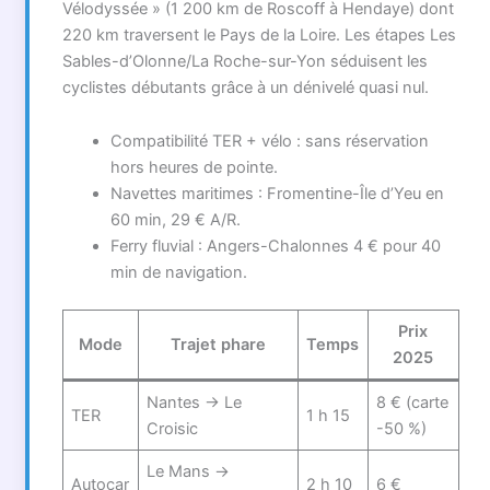
Vélodyssée » (1 200 km de Roscoff à Hendaye) dont
220 km traversent le Pays de la Loire. Les étapes Les
Sables-d’Olonne/La Roche-sur-Yon séduisent les
cyclistes débutants grâce à un dénivelé quasi nul.
Compatibilité TER + vélo : sans réservation
hors heures de pointe.
Navettes maritimes : Fromentine-Île d’Yeu en
60 min, 29 € A/R.
Ferry fluvial : Angers-Chalonnes 4 € pour 40
min de navigation.
Prix
Mode
Trajet phare
Temps
2025
Nantes → Le
8 € (carte
TER
1 h 15
Croisic
-50 %)
Le Mans →
Autocar
2 h 10
6 €