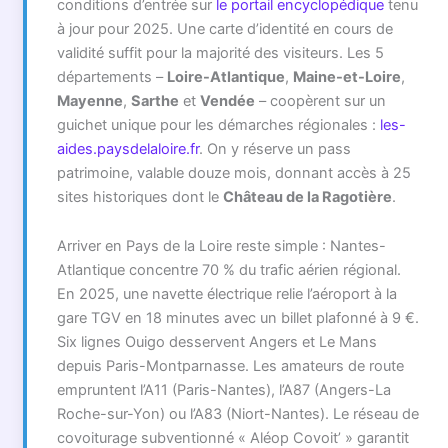
conditions d’entrée sur
le portail encyclopédique
tenu
à jour pour 2025. Une carte d’identité en cours de
validité suffit pour la majorité des visiteurs. Les 5
départements –
Loire-Atlantique
,
Maine-et-Loire
,
Mayenne
,
Sarthe
et
Vendée
– coopèrent sur un
guichet unique pour les démarches régionales :
les-
aides.paysdelaloire.fr
. On y réserve un pass
patrimoine, valable douze mois, donnant accès à 25
sites historiques dont le
Château de la Ragotière
.
Arriver en Pays de la Loire reste simple : Nantes-
Atlantique concentre 70 % du trafic aérien régional.
En 2025, une navette électrique relie l’aéroport à la
gare TGV en 18 minutes avec un billet plafonné à 9 €.
Six lignes Ouigo desservent Angers et Le Mans
depuis Paris-Montparnasse. Les amateurs de route
empruntent l’A11 (Paris-Nantes), l’A87 (Angers-La
Roche-sur-Yon) ou l’A83 (Niort-Nantes). Le réseau de
covoiturage subventionné « Aléop Covoit’ » garantit