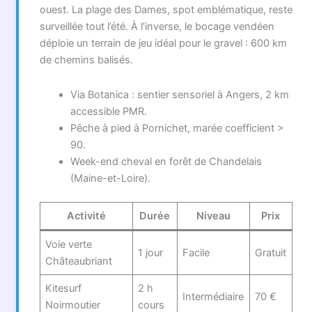
ouest. La plage des Dames, spot emblématique, reste
surveillée tout l’été. À l’inverse, le bocage vendéen
déploie un terrain de jeu idéal pour le gravel : 600 km
de chemins balisés.
Via Botanica : sentier sensoriel à Angers, 2 km
accessible PMR.
Pêche à pied à Pornichet, marée coefficient >
90.
Week-end cheval en forêt de Chandelais
(Maine-et-Loire).
Activité
Durée
Niveau
Prix
Voie verte
1 jour
Facile
Gratuit
Châteaubriant
Kitesurf
2 h
Intermédiaire
70 €
Noirmoutier
cours