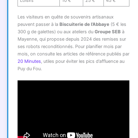
Loisirs
10 €
25 €
45 €
Les visiteurs en quête de souvenirs artisanaux
peuvent passer à la
Biscuiterie de l’Abbaye
(5 € les
300 g de galettes) ou aux ateliers du
Groupe SEB
à
Mayenne, qui propose depuis 2024 des remises sur
ses robots reconditionnés. Pour planifier mois par
mois, on consulte les articles de référence publiés par
20 Minutes
, utiles pour éviter les pics d’affluence au
Puy du Fou.