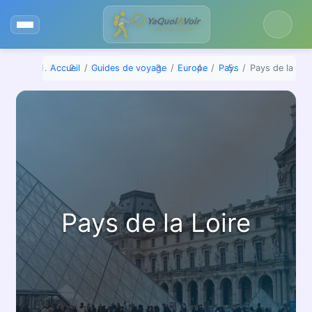
Aller
au
contenu
Accueil
Guides de voyage
Europe
Pays
Pays de la Loi
Pays de la Loire