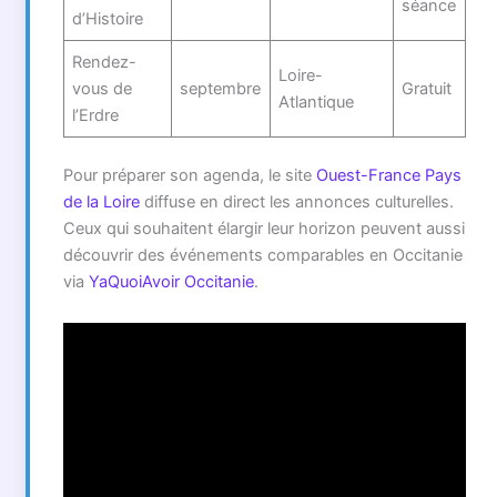
séance
d’Histoire
Rendez-
Loire-
vous de
septembre
Gratuit
Atlantique
l’Erdre
Pour préparer son agenda, le site
Ouest-France Pays
de la Loire
diffuse en direct les annonces culturelles.
Ceux qui souhaitent élargir leur horizon peuvent aussi
découvrir des événements comparables en Occitanie
via
YaQuoiAvoir Occitanie
.