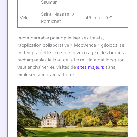
Saumur
Saint-Nazaire →
Vélo
45 min
0 €
Pornichet
Incontournable pour optimiser ses trajets,
l’application collaborative « Moovence » géolocalise
en temps réel les aires de covoiturage et les bornes
rechargeables le long de la Loire. Un atout lorsqu’on
veut enchaîner les visites de
sites majeurs
sans
exploser son bilan carbone.