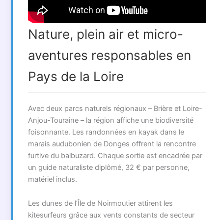
Nature, plein air et micro-
aventures responsables en
Pays de la Loire
Avec deux parcs naturels régionaux – Brière et Loire-
Anjou-Touraine – la région affiche une biodiversité
foisonnante. Les randonnées en kayak dans le
marais audubonien de Donges offrent la rencontre
furtive du balbuzard. Chaque sortie est encadrée par
un guide naturaliste diplômé, 32 € par personne,
matériel inclus.
Les dunes de l’Île de Noirmoutier attirent les
kitesurfeurs grâce aux vents constants de secteur