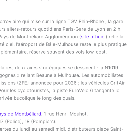
erroviaire qui mise sur la ligne TGV Rhin-Rhône ; la gare
urs allers-retours quotidiens Paris-Gare de Lyon en 2 h
Pays de Montbéliard Agglomération (
site officiel
) relie la
té ciel, l’aéroport de Bâle-Mulhouse reste le plus pratique
plémentaire, réserve souvent des vols low-cost.
daires, deux axes stratégiques se dessinent : la N1019
igognes » reliant Beaune à Mulhouse. Les automobilistes
issions (ZFE) annoncée pour 2026 ; les véhicules Crit’Air
our les cyclotouristes, la piste EuroVelo 6 tangente le
rrivée bucolique le long des quais.
ys de Montbéliard
, 1 rue Henri-Mouhot.
7 (Police), 18 (Pompiers).
tes du lundi au samedi midi, distributeurs place Saint-