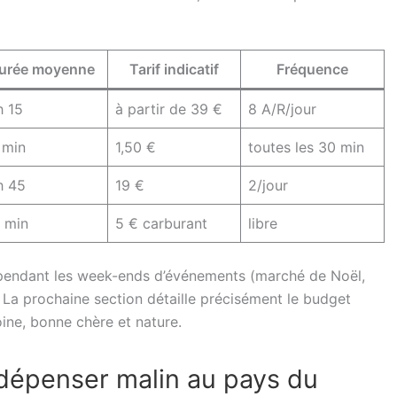
urée moyenne
Tarif indicatif
Fréquence
h 15
à partir de 39 €
8 A/R/jour
 min
1,50 €
toutes les 30 min
h 45
19 €
2/jour
 min
5 € carburant
libre
V pendant les week-ends d’événements (marché de Noël,
. La prochaine section détaille précisément le budget
ine, bonne chère et nature.
 dépenser malin au pays du