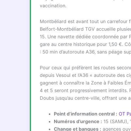
vaccination.
Montbéliard est avant tout un carrefour f
Belfort-Montbéliard TGV accueille plusie
15. Une navette dédiée coordonnée par 
gare au centre historique pour 1,50 €. Cô
: 50 min d’autoroute A36, sans péage sup
Pour ceux qui préfèrent les routes secon
depuis Vesoul et l’A36 « autoroute des c
gagnent à connaître la Zone à Faibles Ém
4 et 5 seront progressivement interdits. P
Doubs jusqu’au centre-ville, offrant une a
Point d’information central :
OT Pa
Numéros d’urgence :
15 (SAMU), 1
Change et banques :
agences ouver