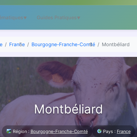
ématiques
Guides Pratiques
▼
▼
e
France
Bourgogne-Franche-Comté
Montbéliard
Montbéliard
Région :
Bourgogne-Franche-Comté
Pays :
France