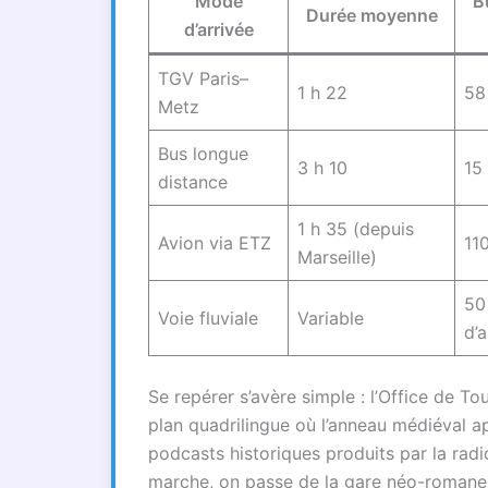
Mode
B
Durée moyenne
d’arrivée
TGV Paris–
1 h 22
58 
Metz
Bus longue
3 h 10
15
distance
1 h 35 (depuis
Avion via ETZ
11
Marseille)
50
Voie fluviale
Variable
d’
Se repérer s’avère simple : l’Office de T
plan quadrilingue où l’anneau médiéval a
podcasts historiques produits par la rad
marche, on passe de la gare néo-romane a