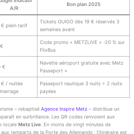
udget indicatif
Bon plan 2025
A/R
Tickets OUIGO dès 19 € réservés 3
€ plein tarif
semaines avant
Code promo « METZLIVE » -20 % sur
 €
FlixBus
Navette aéroport gratuite avec Metz
0 €
Passeport +
 € / nuitée
Passeport nautique 3 nuits = 2 nuits
amarrage
payées
ourisme – rebaptisé
Agence Inspire Metz
– distribue un
pparaît en surbrillance. Les QR codes renvoient aux
io locale
Metz Live
. En moins de vingt minutes de
ux remparts de la Porte des Allemands ; l’itinéraire est