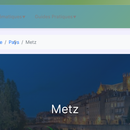
ématiques
Guides Pratiques
▼
▼
e
Pays
Metz
Metz