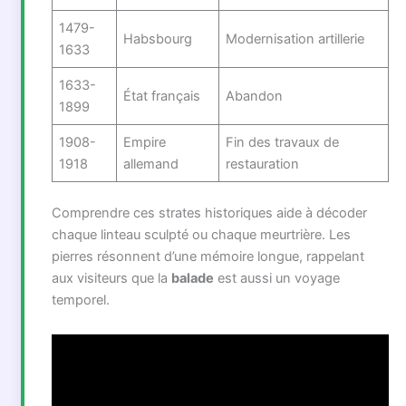
1479-
Habsbourg
Modernisation artillerie
1633
1633-
État français
Abandon
1899
1908-
Empire
Fin des travaux de
1918
allemand
restauration
Comprendre ces strates historiques aide à décoder
chaque linteau sculpté ou chaque meurtrière. Les
pierres résonnent d’une mémoire longue, rappelant
aux visiteurs que la
balade
est aussi un voyage
temporel.