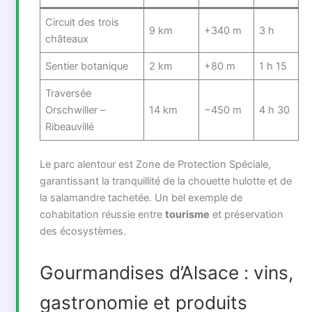
Circuit des trois
9 km
+340 m
3 h
châteaux
Sentier botanique
2 km
+80 m
1 h 15
Traversée
Orschwiller –
14 km
−450 m
4 h 30
Ribeauvillé
Le parc alentour est Zone de Protection Spéciale,
garantissant la tranquillité de la chouette hulotte et de
la salamandre tachetée. Un bel exemple de
cohabitation réussie entre
tourisme
et préservation
des écosystèmes.
Gourmandises d’Alsace : vins,
gastronomie et produits