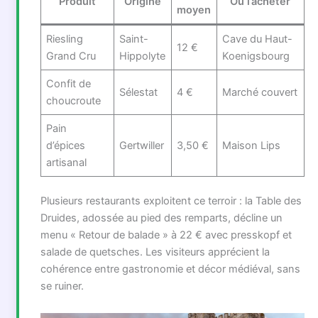
Produit
Origine
Où l’acheter
moyen
Riesling
Saint-
Cave du Haut-
12 €
Grand Cru
Hippolyte
Koenigsbourg
Confit de
Sélestat
4 €
Marché couvert
choucroute
Pain
d’épices
Gertwiller
3,50 €
Maison Lips
artisanal
Plusieurs restaurants exploitent ce terroir : la Table des
Druides, adossée au pied des remparts, décline un
menu « Retour de balade » à 22 € avec presskopf et
salade de quetsches. Les visiteurs apprécient la
cohérence entre gastronomie et décor médiéval, sans
se ruiner.