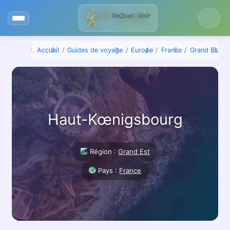
Aller
au
contenu
Accueil
Guides de voyage
Europe
France
Grand Est
Haut-Kœnigsbourg
Région :
Grand Est
Pays :
France