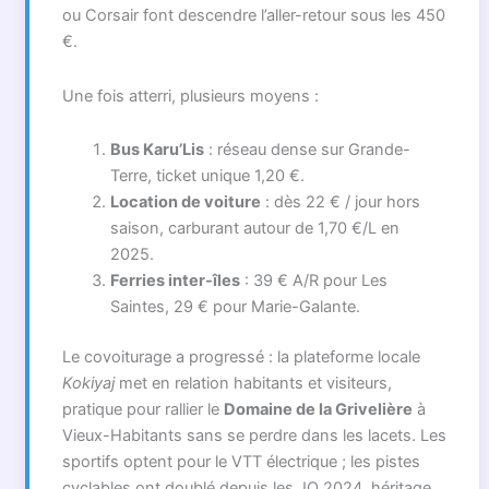
ou Corsair font descendre l’aller-retour sous les 450
€.
Une fois atterri, plusieurs moyens :
Bus Karu’Lis
: réseau dense sur Grande-
Terre, ticket unique 1,20 €.
Location de voiture
: dès 22 € / jour hors
saison, carburant autour de 1,70 €/L en
2025.
Ferries inter-îles
: 39 € A/R pour Les
Saintes, 29 € pour Marie-Galante.
Le covoiturage a progressé : la plateforme locale
Kokiyaj
met en relation habitants et visiteurs,
pratique pour rallier le
Domaine de la Grivelière
à
Vieux-Habitants sans se perdre dans les lacets. Les
sportifs optent pour le VTT électrique ; les pistes
cyclables ont doublé depuis les JO 2024, héritage