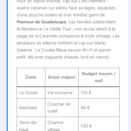
Pour un séjour insolite, cap sur
L’Îlot Palmiers
:
quatre cabanes sur pilotis face au lagon, équipées
d’une douche solaire et d’un minibar garni de
Planteur de Guadeloupe
. Les familles plébiscitent
la
Résidence La Vieille Tour
; son accès direct à la
plage de la Caravelle compense le style vintage. Les
amateurs de silence mettent le cap sur Marie-
Galante : La Coulée Bleue assure Wi-Fi et panier
petit-déj avec baguette chaude, livré en canoë.
Budget moyen /
Zone
Atout majeur
nuit
Le Gosier
Vie nocturne
110 €
Coucher de
Deshaies
90 €
soleil
Terre-de-
Charme
130 €
Haut
village