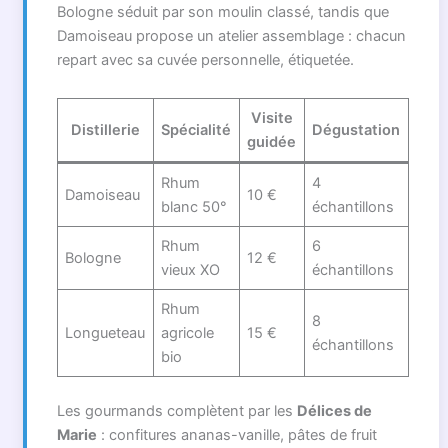
Bologne séduit par son moulin classé, tandis que
Damoiseau propose un atelier assemblage : chacun
repart avec sa cuvée personnelle, étiquetée.
Visite
Distillerie
Spécialité
Dégustation
guidée
Rhum
4
Damoiseau
10 €
blanc 50°
échantillons
Rhum
6
Bologne
12 €
vieux XO
échantillons
Rhum
8
Longueteau
agricole
15 €
échantillons
bio
Les gourmands complètent par les
Délices de
Marie
: confitures ananas-vanille, pâtes de fruit