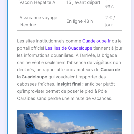
Vaccin Hépatite A
15 j avant départ
env.
Assurance voyage
2 € /
En ligne 48 h
étendue
jour
Les sites institutionnels comme
Guadeloupe.fr
ou le
portail officiel
Les Îles de Guadeloupe
tiennent à jour
les informations douanières. À l’arrivée, la brigade
canine vérifie seulement l’absence de végétaux non
déclarés, un rappel utile aux amateurs de
Cacao de
la Guadeloupe
qui voudraient rapporter des
cabosses fraîches.
Insight final :
anticiper plutôt
qu’improviser permet de poser le pied à Pôle
Caraïbes sans perdre une minute de vacances.