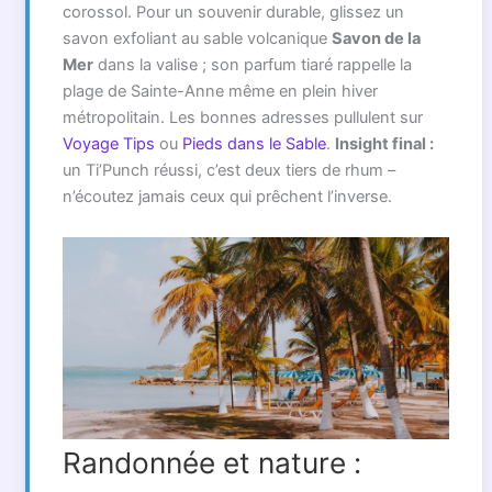
corossol. Pour un souvenir durable, glissez un
savon exfoliant au sable volcanique
Savon de la
Mer
dans la valise ; son parfum tiaré rappelle la
plage de Sainte-Anne même en plein hiver
métropolitain. Les bonnes adresses pullulent sur
Voyage Tips
ou
Pieds dans le Sable
.
Insight final :
un Ti’Punch réussi, c’est deux tiers de rhum –
n’écoutez jamais ceux qui prêchent l’inverse.
Randonnée et nature :