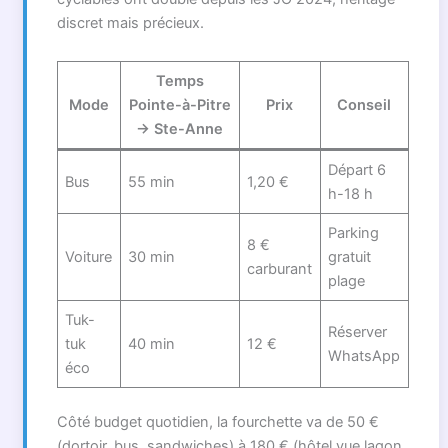
discret mais précieux.
Temps
Mode
Pointe-à-Pitre
Prix
Conseil
→ Ste-Anne
Départ 6
Bus
55 min
1,20 €
h-18 h
Parking
8 €
Voiture
30 min
gratuit
carburant
plage
Tuk-
Réserver
tuk
40 min
12 €
WhatsApp
éco
Côté budget quotidien, la fourchette va de 50 €
(dortoir, bus, sandwiches) à 180 € (hôtel vue lagon,