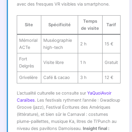
avec des fresques VR visibles via smartphone.
Temps
Site
Spécificité
Tarif
de visite
Mémorial
Muséographie
2 h
15 €
ACTe
high-tech
Fort
Visite libre
1 h
Gratuit
Delgrès
Grivelière
Café & cacao
3 h
12 €
L’actualité culturelle se consulte sur
YaQuoiAvoir
Caraïbes
. Les festivals rythment l’année : Gwadloup
Groove (jazz), Festival Écritures des Amériques
(littérature), et bien sûr le Carnaval : costumes
plume-paillettes, musique Ka, litres de Ti’Punch au
niveau des pavillons Damoiseau.
Insight final :