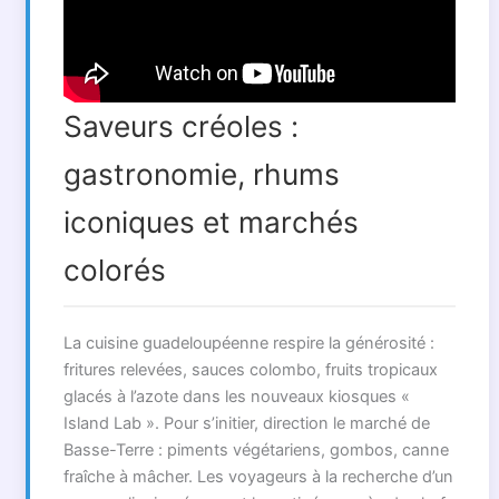
Saveurs créoles :
gastronomie, rhums
iconiques et marchés
colorés
La cuisine guadeloupéenne respire la générosité :
fritures relevées, sauces colombo, fruits tropicaux
glacés à l’azote dans les nouveaux kiosques «
Island Lab ». Pour s’initier, direction le marché de
Basse-Terre : piments végétariens, gombos, canne
fraîche à mâcher. Les voyageurs à la recherche d’un