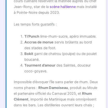
cours culinaire réservent la matinée auprès du chef
Jean-Rony, star de la
scène haïtienne
mais installé
à Pointe-Noire depuis 2023.
Les temps forts gustatifs :
Ti’Punch
lime-rhum-sucre, apéro immuable.
Accras de morue
servis brûlants au bord
des stades de foot.
Bokit
garni de chatrou (poulpe) ou de poulet
boucané.
Tourment d’amour
des Saintes, douceur
coco-goyave.
Impossible d’évoquer l’île sans parler de rhum. Deux
noms phares :
Rhum Damoiseau
, produit au Moule
et partenaire officiel du Carnaval 2025, et
Rhum
Clément
, importé de Martinique mais omniprésent
dans les bars. Les distilleries ouvrent leurs chais ;