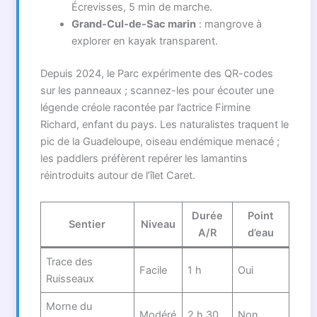
Écrevisses, 5 min de marche.
Grand-Cul-de-Sac marin
: mangrove à
explorer en kayak transparent.
Depuis 2024, le Parc expérimente des QR-codes
sur les panneaux ; scannez-les pour écouter une
légende créole racontée par l’actrice Firmine
Richard, enfant du pays. Les naturalistes traquent le
pic de la Guadeloupe, oiseau endémique menacé ;
les paddlers préfèrent repérer les lamantins
réintroduits autour de l’îlet Caret.
Durée
Point
Sentier
Niveau
A/R
d’eau
Trace des
Facile
1 h
Oui
Ruisseaux
Morne du
Modéré
2 h 30
Non