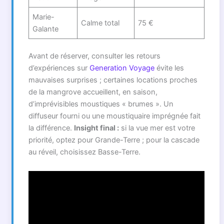
Marie-
Calme total
75 €
Galante
Avant de réserver, consulter les retours
d’expériences sur
Generation Voyage
évite les
mauvaises surprises ; certaines locations proches
de la mangrove accueillent, en saison,
d’imprévisibles moustiques « brumes ». Un
diffuseur fourni ou une moustiquaire imprégnée fait
la différence.
Insight final :
si la vue mer est votre
priorité, optez pour Grande-Terre ; pour la cascade
au réveil, choisissez Basse-Terre.