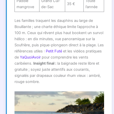
Paddle
Grand Cul-
Toute
35 €
mangrove
de-Sac
l’année
Les familles traquent les dauphins au large de
Bouillante ; une charte éthique limite l’approche à
100 m. Ceux qui rêvent plus haut bookent un survol
hélico : en dix minutes, vue panoramique sur la
Soufrière, puis pique-plongeon direct à la plage. Les
références utiles :
Petit Futé
et les vidéos pratiques
de
YaQuoiAvoir
pour comprendre les vents
caribéens.
Insight final :
la baignade reste libre et
gratuite ; soyez juste attentifs aux courants,
signalés par drapeaux couleur rhum vieux : ambré,
rouge sombre.