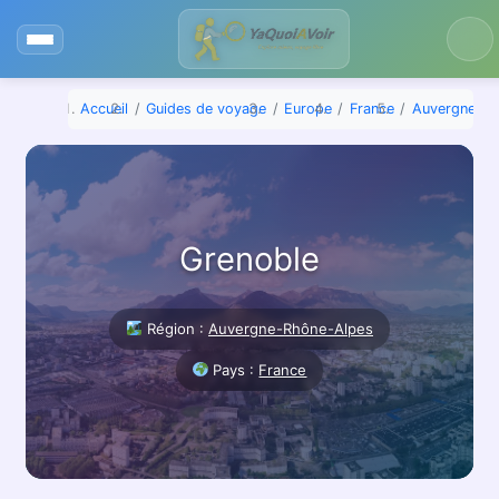
Aller
au
contenu
Accueil
Guides de voyage
Europe
France
Auvergne-Rh
Grenoble
Région :
Auvergne-Rhône-Alpes
Pays :
France