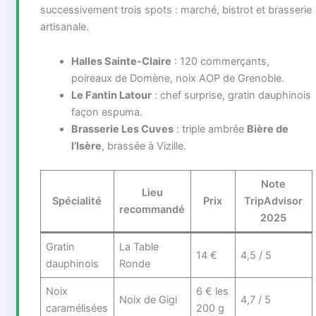
successivement trois spots : marché, bistrot et brasserie
artisanale.
Halles Sainte-Claire
: 120 commerçants,
poireaux de Domène, noix AOP de Grenoble.
Le Fantin Latour
: chef surprise, gratin dauphinois
façon espuma.
Brasserie Les Cuves
: triple ambrée
Bière de
l’Isère
, brassée à Vizille.
Note
Lieu
Spécialité
Prix
TripAdvisor
recommandé
2025
Gratin
La Table
14 €
4,5 / 5
dauphinois
Ronde
Noix
6 € les
Noix de Gigi
4,7 / 5
caramélisées
200 g