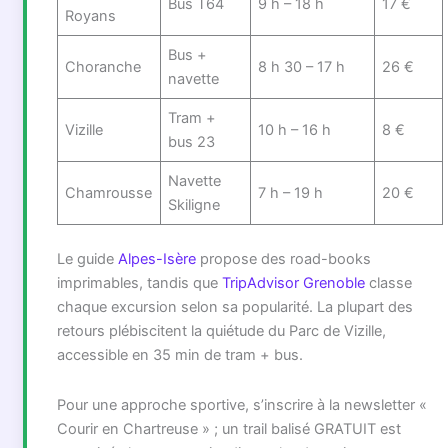
Bus T64
9 h – 18 h
17 €
Royans
Bus +
Choranche
8 h 30 – 17 h
26 €
navette
Tram +
Vizille
10 h – 16 h
8 €
bus 23
Navette
Chamrousse
7 h – 19 h
20 €
Skiligne
Le guide
Alpes-Isère
propose des road-books
imprimables, tandis que
TripAdvisor Grenoble
classe
chaque excursion selon sa popularité. La plupart des
retours plébiscitent la quiétude du Parc de Vizille,
accessible en 35 min de tram + bus.
Pour une approche sportive, s’inscrire à la newsletter «
Courir en Chartreuse » ; un trail balisé GRATUIT est