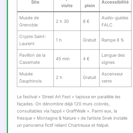
Site
Accessibilité
visite
plein
Musée de
Audio-guides
2 h 30
8 €
Grenoble
FALC
Crypte Saint-
1 h
Gratuit
Rampe 6 %
Laurent
Pavillon de la
Langue des
45 min
4 €
Casemate
signes
Musée
Ascenseur
2 h
Gratuit
Dauphinois
verre
Le festival « Street Art Fest » tapisse en parallèle les
façades. On dénombre déjà 120 murs colorés,
consultables via l’appli « GraffWalk ». Parmi eux, la
fresque « Montagne & Nature » de l’artiste Snek installe
un panorama fictif reliant Chartreuse et Népal.