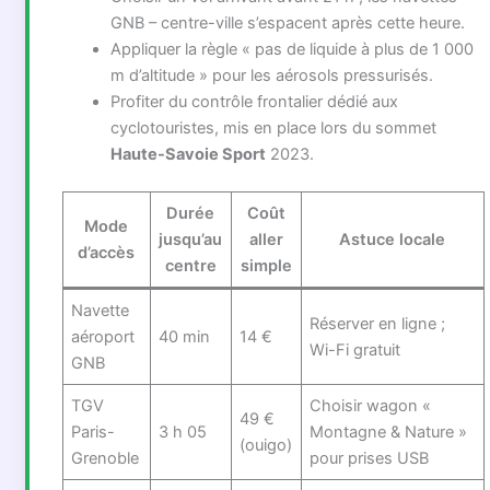
GNB – centre-ville s’espacent après cette heure.
Appliquer la règle « pas de liquide à plus de 1 000
m d’altitude » pour les aérosols pressurisés.
Profiter du contrôle frontalier dédié aux
cyclotouristes, mis en place lors du sommet
Haute-Savoie Sport
2023.
Durée
Coût
Mode
jusqu’au
aller
Astuce locale
d’accès
centre
simple
Navette
Réserver en ligne ;
aéroport
40 min
14 €
Wi-Fi gratuit
GNB
TGV
Choisir wagon «
49 €
Paris-
3 h 05
Montagne & Nature »
(ouigo)
Grenoble
pour prises USB