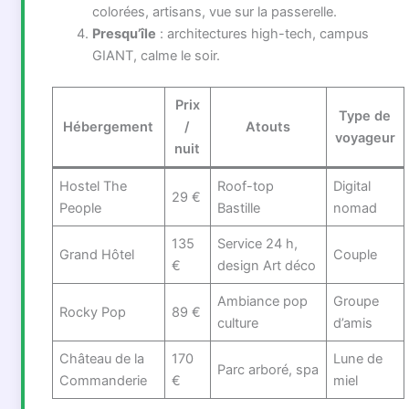
colorées, artisans, vue sur la passerelle.
Presqu’île
: architectures high-tech, campus
GIANT, calme le soir.
Prix
Type de
Hébergement
/
Atouts
voyageur
nuit
Hostel The
Roof-top
Digital
29 €
People
Bastille
nomad
135
Service 24 h,
Grand Hôtel
Couple
€
design Art déco
Ambiance pop
Groupe
Rocky Pop
89 €
culture
d’amis
Château de la
170
Lune de
Parc arboré, spa
Commanderie
€
miel