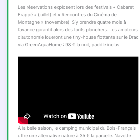
Les réservations explosent lors des festivals « Cabaret
Frappé » (juillet) et « Rencontres du Cinéma de
Montagne » (novembre). S’y prendre quatre mois à
l’avance garantit alors des tarifs planchers. Les amateurs
d’autonomie loueront une tiny-house flottante sur le Drac
via GreenAquaHome : 98 € la nuit, paddle inclus.
À la belle saison, le camping municipal du Bois-Français
offre une alternative nature à 35 € la parcelle. Navette