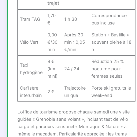
trajet
1,70
Correspondance
Tram TAG
1 h 30
€
bus incluse
0,00
Après 30
Station « Bastille »
Vélo Vert
€/30
min : 0,05
souvent pleine à 18
min
€/min
h
9 €
Réduction 25 %
Taxi
(km
24 / 24
nocturne pour
hydrogène
mini)
femmes seules
Car’Isère
Trajectoire
Porte ski gratuits le
2 €
interurbain
unique
week-end
L’office de tourisme propose chaque samedi une visite
guidée « Grenoble sans volant », incluant test de vélo
cargo et parcours sensoriel « Montagne & Nature » à
même le macadam. Particularité appréciée : les trams