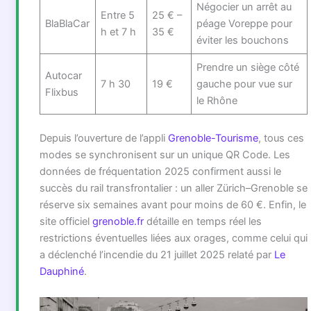
Négocier un arrêt au
Entre 5
25 € –
BlaBlaCar
péage Voreppe pour
h et 7 h
35 €
éviter les bouchons
Prendre un siège côté
Autocar
7 h 30
19 €
gauche pour vue sur
Flixbus
le Rhône
Depuis l’ouverture de l’appli
Grenoble-Tourisme
, tous ces
modes se synchronisent sur un unique QR Code. Les
données de fréquentation 2025 confirment aussi le
succès du rail transfrontalier : un aller Zürich–Grenoble se
réserve six semaines avant pour moins de 60 €. Enfin, le
site officiel
grenoble.fr
détaille en temps réel les
restrictions éventuelles liées aux orages, comme celui qui
a déclenché l’incendie du 21 juillet 2025 relaté par
Le
Dauphiné
.