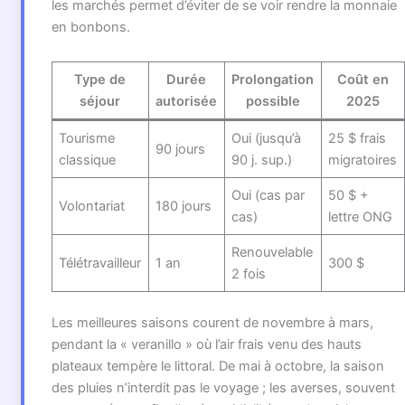
les marchés permet d’éviter de se voir rendre la monnaie
en bonbons.
Type de
Durée
Prolongation
Coût en
séjour
autorisée
possible
2025
Tourisme
Oui (jusqu’à
25 $ frais
90 jours
classique
90 j. sup.)
migratoires
Oui (cas par
50 $ +
Volontariat
180 jours
cas)
lettre ONG
Renouvelable
Télétravailleur
1 an
300 $
2 fois
Les meilleures saisons courent de novembre à mars,
pendant la « veranillo » où l’air frais venu des hauts
plateaux tempère le littoral. De mai à octobre, la saison
des pluies n’interdit pas le voyage ; les averses, souvent