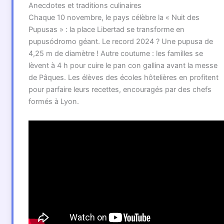
Anecdotes et traditions culinaires
Chaque 10 novembre, le pays célèbre la « Nuit des
Pupusas » : la place Libertad se transforme en
pupusódromo géant. Le record 2024 ? Une pupusa de
4,25 m de diamètre ! Autre coutume : les familles se
lèvent à 4 h pour cuire le pan con gallina avant la messe
de Pâques. Les élèves des écoles hôtelières en profitent
pour parfaire leurs recettes, encouragés par des chefs
formés à Lyon.