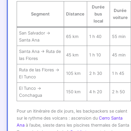
Durée
Durée
Segment
Distance
bus
voiture
local
San Salvador →
65 km
1 h 40
55 min
Santa Ana
Santa Ana → Ruta de
45 km
1 h 10
45 min
las Flores
Ruta de las Flores →
105 km
2 h 30
1 h 45
El Tunco
El Tunco →
150 km
4 h 20
2 h 50
Conchagua
Pour un itinéraire de dix jours, les backpackers se calent
sur le rythme des volcans : ascension du
Cerro Santa
Ana
à l’aube, sieste dans les piscines thermales de Santa