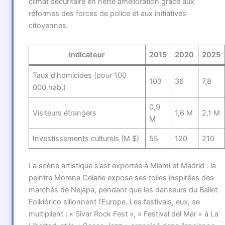
climat sécuritaire en nette amélioration grâce aux
réformes des forces de police et aux initiatives
citoyennes.
Indicateur
2015
2020
2025
Taux d’homicides (pour 100
103
36
7,8
000 hab.)
0,9
Visiteurs étrangers
1,6 M
2,1 M
M
Investissements culturels (M $)
55
120
210
La scène artistique s’est exportée à Miami et Madrid : la
peintre Morena Celarie expose ses toiles inspirées des
marchés de Nejapa, pendant que les danseurs du Ballet
Folklórico sillonnent l’Europe. Les festivals, eux, se
multiplient : « Sivar Rock Fest », « Festival del Mar » à La