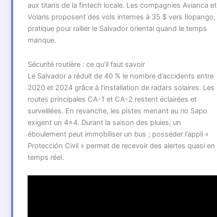
aux titans de la fintech locale. Les compagnies Avianca et
Volaris proposent des vols internes à 35 $ vers Ilopango,
pratique pour rallier le Salvador oriental quand le temps
manque.
Sécurité routière : ce qu’il faut savoir
Le Salvador a réduit de 40 % le nombre d’accidents entre
2020 et 2024 grâce à l’installation de radars solaires. Les
routes principales CA-1 et CA-2 restent éclairées et
surveillées. En revanche, les pistes menant au rio Sapo
exigent un 4×4. Durant la saison des pluies, un
éboulement peut immobiliser un bus ; posséder l’appli «
Protección Civil » permet de recevoir des alertes quasi en
temps réel.