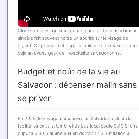
Clore son passage immigration par un « buenas vibras »
sincère fait souvent naître un sourire sur le visage de
l’agent. Ce premier échange, simple mais humain, donne
déjà un avant-goût de l’hospitalité salvadorienne.
Budget et coût de la vie au
Salvador : dépenser malin sans
se priver
En 2025, le voyageur découvre un Salvador où le dollar
facilite les calculs. Un billet de bus local coûte 0,40 $, une
pupusa 0,80 $ et une nuit en dortoir 12 $. L’inflation a