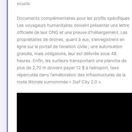
soucis.
Documents complémentaires pour les profils spécifiques
Les voyageurs humanitaires doivent présenter une lettre
officielle de leur ONG et une preuve d’hébergement. Les
propriétaires de drones, quant à eux, s’enregistrent en
ligne sur le portail de l’aviation civile ; une autorisation
gratuite, mais obligatoire, leur est délivrée sous 48
heures. Enfin, les surfeurs transportant une planche de
plus de 2,70 m doivent payer 12 $ à l’aéroport, taxe
répercutée dans l’amélioration des infrastructures de la
route littorale surnommée « Surf City 2.0 ».