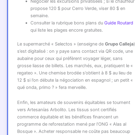
Négocier les excursions privatisées ; si le chauffeur
propose 120 $ pour Cerro Verde, viser 80 $ en
semaine.
Consulter la rubrique bons plans du
Guide Routard
qui liste les plages encore gratuites.
Le supermarché « Selectos » (enseigne de
Grupo Calleja
)
s’est digitalisé : on y paye sans contact via QR code, une
aubaine pour ceux qui préfèrent voyager léger, sans
grosse liasse de billets. Les marchés, eux, pratiquent le «
regateo ». Une chemise brodée s’obtient à 8 $ au lieu de
12 $ si l’on débute la négociation en espagnol ; un petit «
qué onda, primo ? » fera merveille.
Enfin, les amateurs de souvenirs équitables se tournent
vers Artesanías Arbolito. Les tissus sont certifiés
commerce équitable et les bénéfices financent un
programme de reforestation mené par l’ONG « Alas al
Bosque ». Acheter responsable ne coûte pas beaucoup