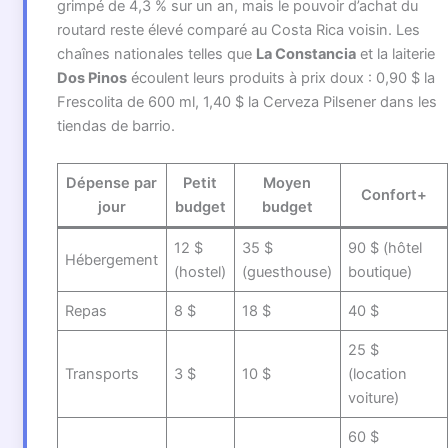
grimpé de 4,3 % sur un an, mais le pouvoir d’achat du
routard reste élevé comparé au Costa Rica voisin. Les
chaînes nationales telles que
La Constancia
et la laiterie
Dos Pinos
écoulent leurs produits à prix doux : 0,90 $ la
Frescolita de 600 ml, 1,40 $ la Cerveza Pilsener dans les
tiendas de barrio.
Dépense par
Petit
Moyen
Confort+
jour
budget
budget
12 $
35 $
90 $ (hôtel
Hébergement
(hostel)
(guesthouse)
boutique)
Repas
8 $
18 $
40 $
25 $
Transports
3 $
10 $
(location
voiture)
60 $