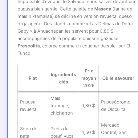
Impossible d’évoquer le Salvador sans saliver devant une
pupusa bien garnie. Cette galette de
Maseca
(farine de
maïs nixtamalisé) se décline en version revuelta, queso
ou jalapeño. Des stands comme « Las Delicias de Doña
Gaby » à Ahuachapán les servent pour 0,80 $,
accompagnées de la populaire boisson gazeuse
Frescolita
, colorée comme un coucher de soleil sur El
Tunco.
Prix
Ingrédients
Plat
moyen
Où le savourer
clés
2025
Maïs,
Pupusa
Pupusódromo
fromage,
0,80 $
revuelta
de Olocuilta
chicharrón
Mercado
Sopa de
Pieds de
4,50 $
Central, San
pata
bœuf, yuca