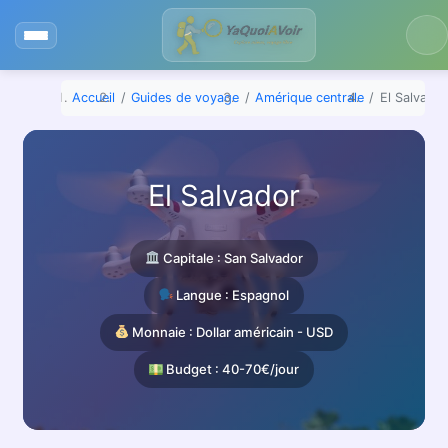
Aller
au
contenu
Accueil
Guides de voyage
Amérique centrale
El Salvador
El Salvador
Capitale : San Salvador
Langue : Espagnol
Monnaie : Dollar américain - USD
Budget : 40-70€/jour