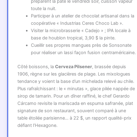
préparent la pâte le vendredi soir, cuisson vapeur
toute la nuit.
Participer à un atelier de chocolat artisanal dans la
coopérative « Industrias Ceres Choco Lab ».
Visiter la microbrasserie « Cadejo » ; IPA locale à
base de houblon tropical, 3,90 $ la pinte.
Cueillir ses propres mangues près de Sonsonate
pour réaliser un lassi façon fusion centraméricaine.
Côté boissons, la
Cerveza Pilsener
, brassée depuis
1906, règne sur les glacières de plage. Les mixologues
tendance y voient la base d’un michelada relevé au chile.
Plus rafraîchissant : le « minutas », glace pilée nappée de
sirop de tamarin. Pour un dîner raffiné, le chef Gerardo
Cárcamo revisite la mariscada en espuma safranée, plat
signature de son restaurant, souvent comparé à une
table étoilée parisienne… à 22 $, un rapport qualité-prix
défiant l’Hexagone.