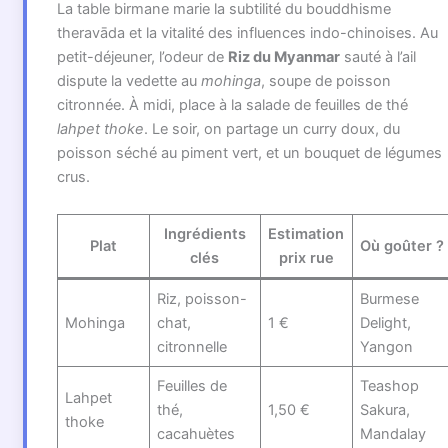
La table birmane marie la subtilité du bouddhisme
theravāda et la vitalité des influences indo-chinoises. Au
petit-déjeuner, l’odeur de
Riz du Myanmar
sauté à l’ail
dispute la vedette au
mohinga
, soupe de poisson
citronnée. À midi, place à la salade de feuilles de thé
lahpet thoke
. Le soir, on partage un curry doux, du
poisson séché au piment vert, et un bouquet de légumes
crus.
Ingrédients
Estimation
Plat
Où goûter ?
clés
prix rue
Riz, poisson-
Burmese
Mohinga
chat,
1 €
Delight,
citronnelle
Yangon
Feuilles de
Teashop
Lahpet
thé,
1,50 €
Sakura,
thoke
cacahuètes
Mandalay