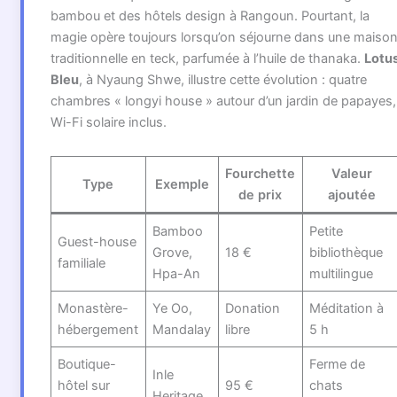
bambou et des hôtels design à Rangoun. Pourtant, la
magie opère toujours lorsqu’on séjourne dans une maiso
traditionnelle en teck, parfumée à l’huile de thanaka.
Lotu
Bleu
, à Nyaung Shwe, illustre cette évolution : quatre
chambres « longyi house » autour d’un jardin de papayes,
Wi-Fi solaire inclus.
Fourchette
Valeur
Type
Exemple
de prix
ajoutée
Bamboo
Petite
Guest-house
Grove,
18 €
bibliothèque
familiale
Hpa-An
multilingue
Monastère-
Ye Oo,
Donation
Méditation à
hébergement
Mandalay
libre
5 h
Boutique-
Ferme de
Inle
hôtel sur
95 €
chats
Heritage