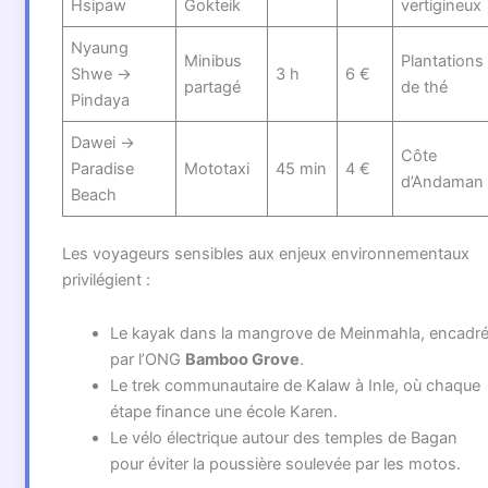
Hsipaw
Gokteik
vertigineux
Nyaung
Minibus
Plantations
Shwe →
3 h
6 €
partagé
de thé
Pindaya
Dawei →
Côte
Paradise
Mototaxi
45 min
4 €
d’Andaman
Beach
Les voyageurs sensibles aux enjeux environnementaux
privilégient :
Le kayak dans la mangrove de Meinmahla, encadr
par l’ONG
Bamboo Grove
.
Le trek communautaire de Kalaw à Inle, où chaque
étape finance une école Karen.
Le vélo électrique autour des temples de Bagan
pour éviter la poussière soulevée par les motos.