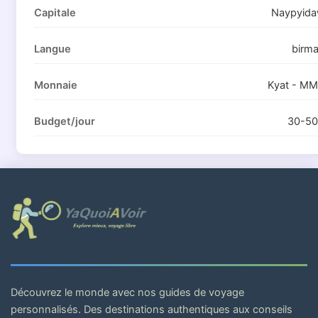
Capitale
Naypyid
Langue
birm
Monnaie
Kyat - M
Budget/jour
30-5
Découvrez le monde avec nos guides de voyage
personnalisés. Des destinations authentiques aux conseils