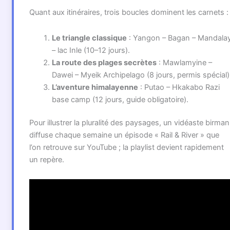
Quant aux itinéraires, trois boucles dominent les carnets :
Le triangle classique
: Yangon – Bagan – Mandala
– lac Inle (10–12 jours).
La route des plages secrètes
: Mawlamyine –
Dawei – Myeik Archipelago (8 jours, permis spécial)
L’aventure himalayenne
: Putao – Hkakabo Razi
base camp (12 jours, guide obligatoire).
Pour illustrer la pluralité des paysages, un vidéaste birman
diffuse chaque semaine un épisode « Rail & River » que
l’on retrouve sur YouTube ; la playlist devient rapidement
un repère.