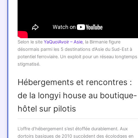
Selon le site
YaQuoiAvoir – Asie
, la Birmanie figure
désormais parmi les 5 destinations d’Asie du Sud-Est à
potentiel ferroviaire. Un exploit pour un réseau longtemps
stigmatisé.
Hébergements et rencontres :
de la longyi house au boutique-
hôtel sur pilotis
L’offre d’hébergement s’est étoffée durablement. Aux
dortoirs basiques de 2010 succèdent des écolodges en