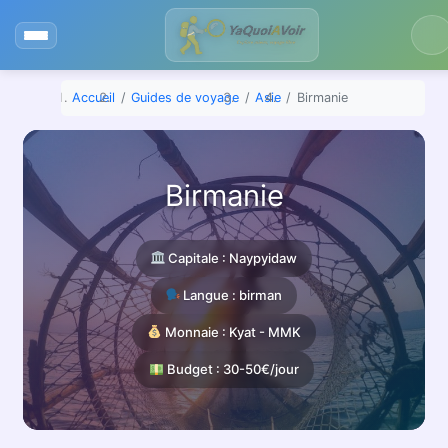
Aller
au
contenu
Accueil
Guides de voyage
Asie
Birmanie
Birmanie
Capitale : Naypyidaw
Langue : birman
Monnaie : Kyat - MMK
Budget : 30-50€/jour