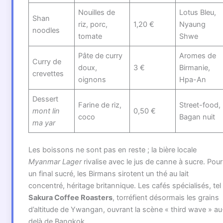
Nouilles de
Lotus Bleu,
Shan
riz, porc,
1,20 €
Nyaung
noodles
tomate
Shwe
Pâte de curry
Aromes de
Curry de
doux,
3 €
Birmanie,
crevettes
oignons
Hpa-An
Dessert
Farine de riz,
Street-food,
mont lin
0,50 €
coco
Bagan nuit
ma yar
Les boissons ne sont pas en reste ; la bière locale
Myanmar Lager
rivalise avec le jus de canne à sucre. Pour
un final sucré, les Birmans sirotent un thé au lait
concentré, héritage britannique. Les cafés spécialisés, tel
Sakura Coffee Roasters
, torréfient désormais les grains
d’altitude de Ywangan, ouvrant la scène « third wave » au
delà de Bangkok.