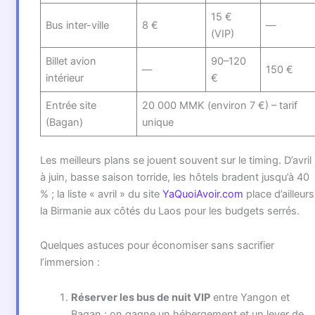
15 €
Bus inter-ville
8 €
—
(VIP)
Billet avion
90–120
—
150 €
intérieur
€
Entrée site
20 000 MMK (environ 7 €) – tarif
(Bagan)
unique
Les meilleurs plans se jouent souvent sur le timing. D’avril
à juin, basse saison torride, les hôtels bradent jusqu’à 40
% ; la liste « avril » du site
YaQuoiAvoir.com
place d’ailleurs
la Birmanie aux côtés du Laos pour les budgets serrés.
Quelques astuces pour économiser sans sacrifier
l’immersion :
Réserver les bus de nuit VIP
entre Yangon et
Bagan ; on gagne un hébergement et un lever de