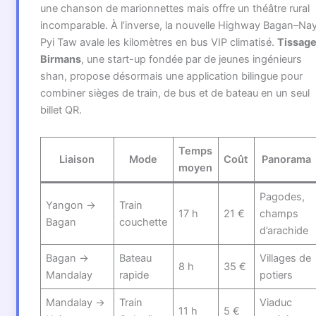
une chanson de marionnettes mais offre un théâtre rural
incomparable. À l’inverse, la nouvelle Highway Bagan–Na
Pyi Taw avale les kilomètres en bus VIP climatisé.
Tissag
Birmans
, une start-up fondée par de jeunes ingénieurs
shan, propose désormais une application bilingue pour
combiner sièges de train, de bus et de bateau en un seul
billet QR.
Temps
Liaison
Mode
Coût
Panorama
moyen
Pagodes,
Yangon →
Train
17 h
21 €
champs
Bagan
couchette
d’arachide
Bagan →
Bateau
Villages de
8 h
35 €
Mandalay
rapide
potiers
Mandalay →
Train
Viaduc
11 h
5 €