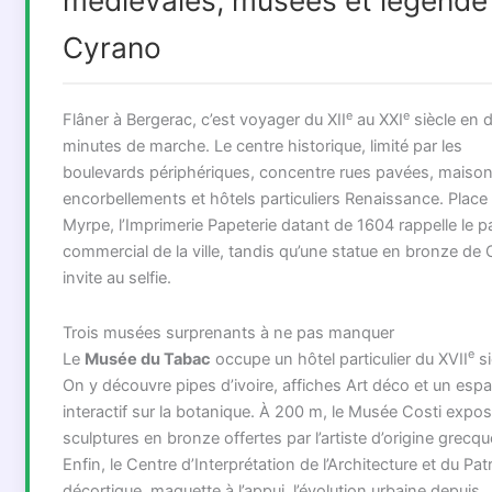
médiévales, musées et légende
Cyrano
e
e
Flâner à Bergerac, c’est voyager du XII
au XXI
siècle en d
minutes de marche. Le centre historique, limité par les
boulevards périphériques, concentre rues pavées, maison
encorbellements et hôtels particuliers Renaissance. Place 
Myrpe, l’Imprimerie Papeterie datant de 1604 rappelle le 
commercial de la ville, tandis qu’une statue en bronze de
invite au selfie.
Trois musées surprenants à ne pas manquer
e
Le
Musée du Tabac
occupe un hôtel particulier du XVII
si
On y découvre pipes d’ivoire, affiches Art déco et un esp
interactif sur la botanique. À 200 m, le Musée Costi expo
sculptures en bronze offertes par l’artiste d’origine grecqu
Enfin, le Centre d’Interprétation de l’Architecture et du Pa
décortique, maquette à l’appui, l’évolution urbaine depuis