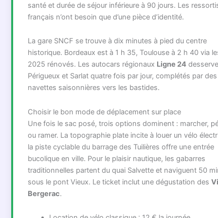
santé et durée de séjour inférieure à 90 jours. Les ressort
français n’ont besoin que d’une pièce d’identité.
La gare SNCF se trouve à dix minutes à pied du centre
historique. Bordeaux est à 1 h 35, Toulouse à 2 h 40 via l
2025 rénovés. Les autocars régionaux
Ligne 24
desserve
Périgueux et Sarlat quatre fois par jour, complétés par des
navettes saisonnières vers les bastides.
Choisir le bon mode de déplacement sur place
Une fois le sac posé, trois options dominent : marcher, p
ou ramer. La topographie plate incite à louer un vélo électr
la piste cyclable du barrage des Tuilières offre une entrée
bucolique en ville. Pour le plaisir nautique, les gabarres
traditionnelles partent du quai Salvette et naviguent 50 m
sous le pont Vieux. Le ticket inclut une dégustation des
V
Bergerac
.
Location de vélo classique : 12 € la journée.