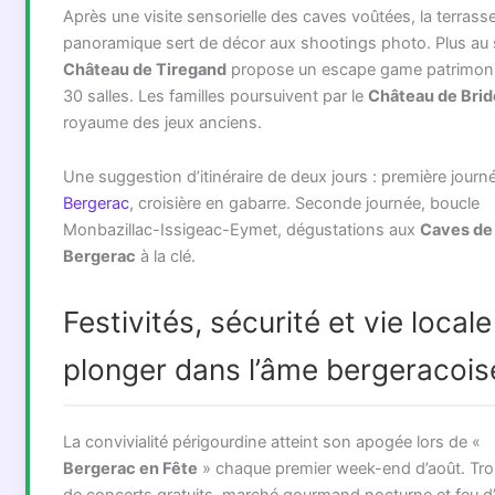
Après une visite sensorielle des caves voûtées, la terrass
panoramique sert de décor aux shootings photo. Plus au s
Château de Tiregand
propose un escape game patrimoni
30 salles. Les familles poursuivent par le
Château de Brid
royaume des jeux anciens.
Une suggestion d’itinéraire de deux jours : première journ
Bergerac
, croisière en gabarre. Seconde journée, boucle
Monbazillac-Issigeac-Eymet, dégustations aux
Caves de
Bergerac
à la clé.
Festivités, sécurité et vie locale 
plonger dans l’âme bergeracois
La convivialité périgourdine atteint son apogée lors de «
Bergerac en Fête
» chaque premier week-end d’août. Troi
de concerts gratuits, marché gourmand nocturne et feu d’a