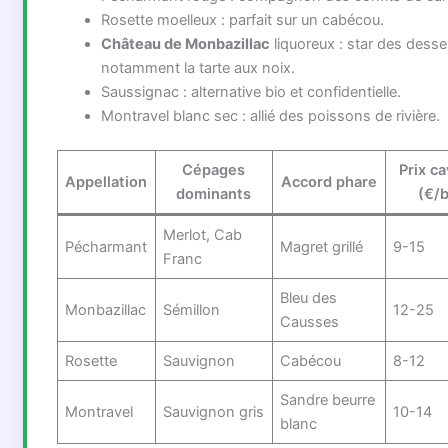
Rosette moelleux : parfait sur un cabécou.
Château de Monbazillac
liquoreux : star des desse
notamment la tarte aux noix.
Saussignac : alternative bio et confidentielle.
Montravel blanc sec : allié des poissons de rivière.
Cépages
Prix ca
Appellation
Accord phare
dominants
(€/b
Merlot, Cab
Pécharmant
Magret grillé
9-15
Franc
Bleu des
Monbazillac
Sémillon
12-25
Causses
Rosette
Sauvignon
Cabécou
8-12
Sandre beurre
Montravel
Sauvignon gris
10-14
blanc