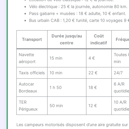
Vélo électrique : 25 € la journée, autonomie 80 km.
Pass gabarre + musées : 18 € adulte, 10 € enfant.
Bus urbain CAB : 1,20 € l’unité, carte 10 voyages 9 
Durée jusqu’au
Coût
Transport
Fréqu
centre
indicatif
Navette
Toutes 
15 min
4 €
aéroport
min
Taxis officiels
10 min
22 €
24/7
Autocar
6 A/R
1 h 50
18 €
Bordeaux
quotidi
TER
10 A/R
50 min
12 €
Périgueux
quotidi
Les campeurs motorisés disposent d’une aire gratuite sur 