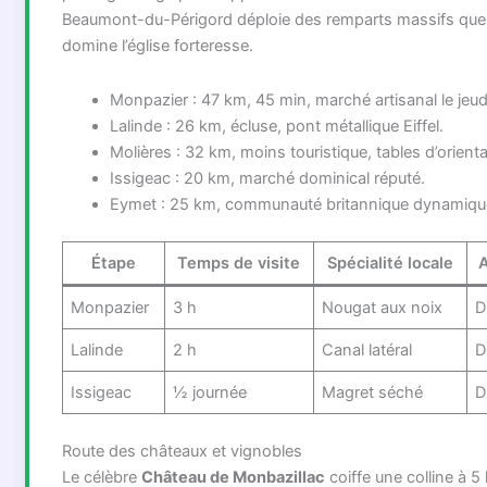
Beaumont-du-Périgord déploie des remparts massifs que
domine l’église forteresse.
Monpazier : 47 km, 45 min, marché artisanal le jeud
Lalinde : 26 km, écluse, pont métallique Eiffel.
Molières : 32 km, moins touristique, tables d’orienta
Issigeac : 20 km, marché dominical réputé.
Eymet : 25 km, communauté britannique dynamiqu
Étape
Temps de visite
Spécialité locale
Monpazier
3 h
Nougat aux noix
D
Lalinde
2 h
Canal latéral
D
Issigeac
½ journée
Magret séché
D
Route des châteaux et vignobles
Le célèbre
Château de Monbazillac
coiffe une colline à 5