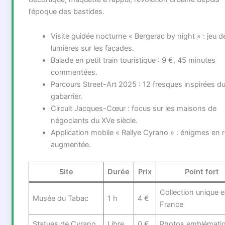
l’époque des bastides.
Visite guidée nocturne « Bergerac by night » : jeu d
lumières sur les façades.
Balade en petit train touristique : 9 €, 45 minutes
commentées.
Parcours Street-Art 2025 : 12 fresques inspirées d
gabarrier.
Circuit Jacques-Cœur : focus sur les maisons de
négociants du XVe siècle.
Application mobile « Rallye Cyrano » : énigmes en r
augmentée.
Site
Durée
Prix
Point fort
Collection unique 
Musée du Tabac
1 h
4 €
France
Statues de Cyrano
Libre
0 €
Photos emblémati