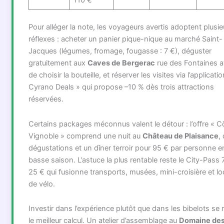
110 €
Pour alléger la note, les voyageurs avertis adoptent plusie
réflexes : acheter un panier pique-nique au marché Saint-
Jacques (légumes, fromage, fougasse : 7 €), déguster
gratuitement aux
Caves de Bergerac
rue des Fontaines a
de choisir la bouteille, et réserver les visites via l’applicatio
Cyrano Deals » qui propose –10 % dès trois attractions
réservées.
Certains packages méconnus valent le détour : l’offre « C
Vignoble » comprend une nuit au
Château de Plaisance
,
dégustations et un dîner terroir pour 95 € par personne e
basse saison. L’astuce la plus rentable reste le City-Pass 
25 € qui fusionne transports, musées, mini-croisière et lo
de vélo.
Investir dans l’expérience plutôt que dans les bibelots se 
le meilleur calcul. Un atelier d’assemblage au
Domaine de