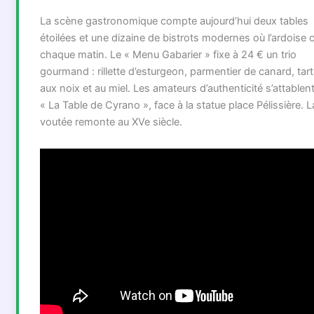
La scène gastronomique compte aujourd’hui deux tables
étoilées et une dizaine de bistrots modernes où l’ardoise
chaque matin. Le « Menu Gabarier » fixe à 24 € un trio
gourmand : rillette d’esturgeon, parmentier de canard, tart
aux noix et au miel. Les amateurs d’authenticité s’attablen
« La Table de Cyrano », face à la statue place Pélissière. 
voutée remonte au XVe siècle.