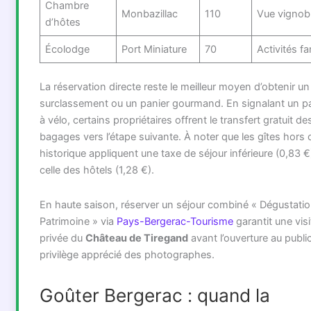
Chambre
Monbazillac
110
Vue vignob
d’hôtes
Écolodge
Port Miniature
70
Activités fa
La réservation directe reste le meilleur moyen d’obtenir un
surclassement ou un panier gourmand. En signalant un 
à vélo, certains propriétaires offrent le transfert gratuit de
bagages vers l’étape suivante. À noter que les gîtes hors 
historique appliquent une taxe de séjour inférieure (0,83 €
celle des hôtels (1,28 €).
En haute saison, réserver un séjour combiné « Dégustatio
Patrimoine » via
Pays-Bergerac-Tourisme
garantit une visi
privée du
Château de Tiregand
avant l’ouverture au publi
privilège apprécié des photographes.
Goûter Bergerac : quand la