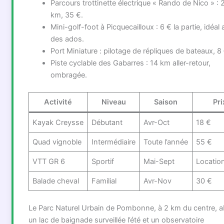
Parcours trottinette électrique « Rando de Nico » : 
km, 35 €.
Mini-golf-foot à Picquecailloux : 6 € la partie, idéal
des ados.
Port Miniature : pilotage de répliques de bateaux, 8 
Piste cyclable des Gabarres : 14 km aller-retour,
ombragée.
Activité
Niveau
Saison
Pri
Kayak Creysse
Débutant
Avr-Oct
18 €
Quad vignoble
Intermédiaire
Toute l’année
55 €
VTT GR 6
Sportif
Mai-Sept
Locatio
Balade cheval
Familial
Avr-Nov
30 €
Le Parc Naturel Urbain de Pombonne, à 2 km du centre, ab
un lac de baignade surveillée l’été et un observatoire