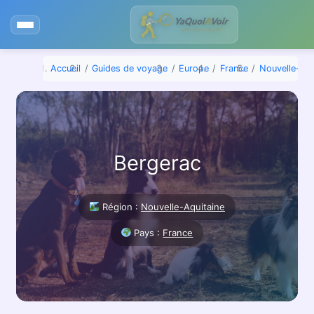
Aller
au
contenu
Accueil
Guides de voyage
Europe
France
Nouvelle-Aqu
Bergerac
Région :
Nouvelle-Aquitaine
Pays :
France