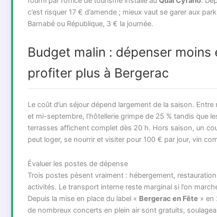
fourni par l’office de tourisme installé au
Quai Cyrano
. Dé
c’est risquer 17 € d’amende ; mieux vaut se garer aux par
Barnabé ou République, 3 € la journée.
Budget malin : dépenser moins 
profiter plus à Bergerac
Le coût d’un séjour dépend largement de la saison. Entre 
et mi-septembre, l’hôtellerie grimpe de 25 % tandis que le
terrasses affichent complet dès 20 h. Hors saison, un co
peut loger, se nourrir et visiter pour 100 € par jour, vin co
Évaluer les postes de dépense
Trois postes pèsent vraiment : hébergement, restauration
activités. Le transport interne reste marginal si l’on march
Depuis la mise en place du label «
Bergerac en Fête
» en 
de nombreux concerts en plein air sont gratuits, soulagea