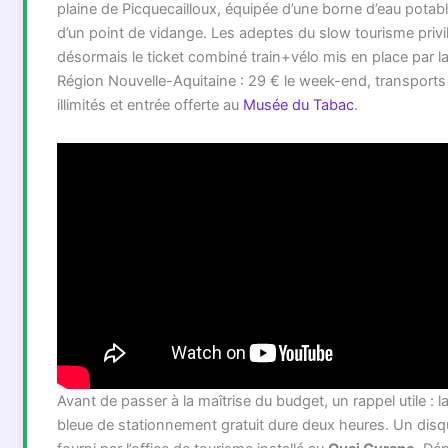
plaine de Picquecailloux, équipée d’une borne d’eau potabl
d’un point de vidange. Les adeptes du slow tourisme privi
désormais le ticket combiné train+vélo mis en place par l
Région Nouvelle-Aquitaine : 29 € le week-end, transports
illimités et entrée offerte au
Musée du Tabac
.
Avant de passer à la maîtrise du budget, un rappel utile : l
bleue de stationnement gratuit dure deux heures. Un disq