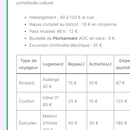
portefeuille culturel.
Hébergement : 40 à 120 € la nuit.
Repas complet au bistrot : 18 € en moyenne.
Pass musées 48 h : 12 €.
Bouteille de
Pécharmant
AOC en cave : 9 €.
Excursion trottinette électrique : 35 €.
Type de
Dépe
Logement
Repas/J
Activités/J
voyageur
quotid
Auberge
Routard
15 €
10 €
67 €
42 €
Hôtel 3*
Confort
25 €
15 €
125 €
85 €
Maison
Épicurien
d’hôtes
40 €
30 €
180 €