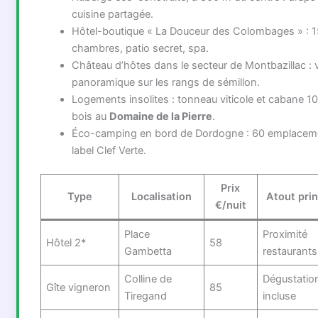
cuisine partagée.
Hôtel-boutique « La Douceur des Colombages » : 1
chambres, patio secret, spa.
Château d’hôtes dans le secteur de Montbazillac : 
panoramique sur les rangs de sémillon.
Logements insolites : tonneau viticole et cabane 1
bois au
Domaine de la Pierre
.
Éco-camping en bord de Dordogne : 60 emplacem
label Clef Verte.
Prix
Type
Localisation
Atout prin
€/nuit
Place
Proximité
Hôtel 2*
58
Gambetta
restaurants
Colline de
Dégustatio
Gîte vigneron
85
Tiregand
incluse