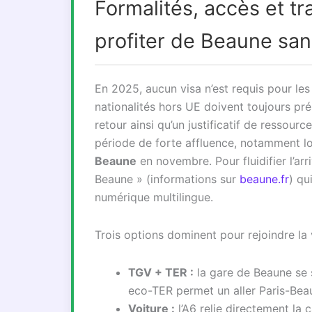
Formalités, accès et tr
profiter de Beaune san
En 2025, aucun visa n’est requis pour le
nationalités hors UE doivent toujours pr
retour ainsi qu’un justificatif de ressourc
période de forte affluence, notamment l
Beaune
en novembre. Pour fluidifier l’ar
Beaune » (informations sur
beaune.fr
) qu
numérique multilingue.
Trois options dominent pour rejoindre la v
TGV + TER :
la gare de Beaune se s
eco-TER permet un aller Paris-Bea
Voiture :
l’A6 relie directement la