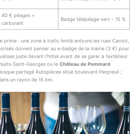
40 € péages +
Badge télépéage vert – 15 %
carburant
uce prime : une zone à trafic limité entoure les rues Carnot,
orisés doivent penser au e-badge de la mairie (3 €) pour
lises juste devant l’hôtel avant de se garer à l’extérieur.
 Nuits-Saint-Georges ou le
Château de Pommard
kiosque partagé Autopièces situé boulevard Perpreuil ;
t dans un rayon de 15 km.