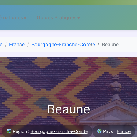
ématiques
Guides Pratiques
▼
▼
e
France
Bourgogne-Franche-Comté
Beaune
Beaune
Région :
Bourgogne-Franche-Comté
Pays :
France