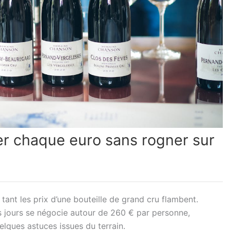
er chaque euro sans rogner sur
ant les prix d’une bouteille de grand cru flambent.
s jours se négocie autour de 260 € par personne,
elques astuces issues du terrain.