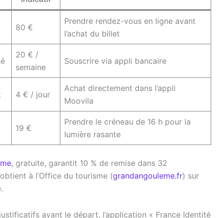
Prendre rendez-vous en ligne avant
80 €
l’achat du billet
20 € /
né
Souscrire via appli bancaire
semaine
Achat directement dans l’appli
t
4 € / jour
Moovila
Prendre le créneau de 16 h pour la
19 €
lumière rasante
sme
, gratuite, garantit 10 % de remise dans 32
btient à l’Office du tourisme (
grandangouleme.fr
) sur
.
ustificatifs avant le départ, l’application « France Identité