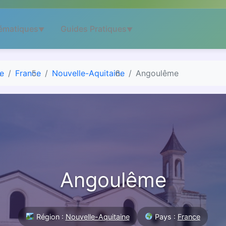
ématiques
Guides Pratiques
▼
▼
e
France
Nouvelle-Aquitaine
Angoulême
Angoulême
Région :
Nouvelle-Aquitaine
Pays :
France