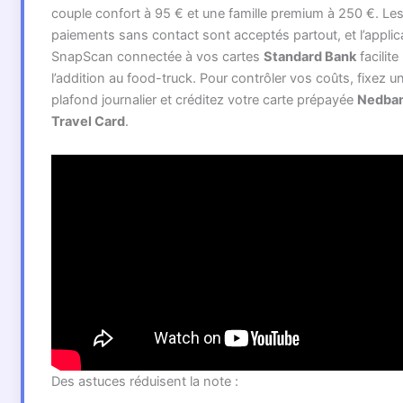
couple confort à 95 € et une famille premium à 250 €. Le
paiements sans contact sont acceptés partout, et l’applic
SnapScan connectée à vos cartes
Standard Bank
facilite
l’addition au food-truck. Pour contrôler vos coûts, fixez u
plafond journalier et créditez votre carte prépayée
Nedba
Travel Card
.
Des astuces réduisent la note :