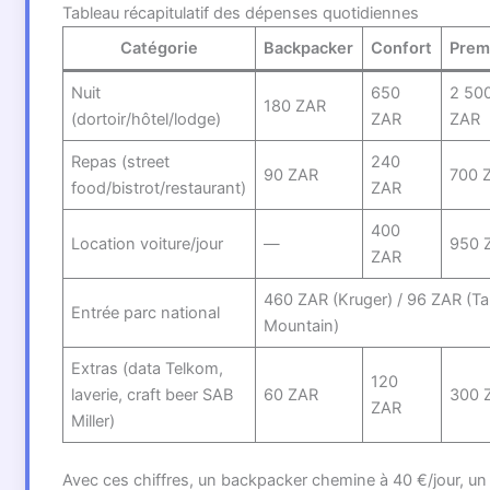
Tableau récapitulatif des dépenses quotidiennes
Catégorie
Backpacker
Confort
Prem
Nuit
650
2 50
180 ZAR
(dortoir/hôtel/lodge)
ZAR
ZAR
Repas (street
240
90 ZAR
700 
food/bistrot/restaurant)
ZAR
400
Location voiture/jour
—
950 
ZAR
460 ZAR (Kruger) / 96 ZAR (Ta
Entrée parc national
Mountain)
Extras (data Telkom,
120
laverie, craft beer SAB
60 ZAR
300 
ZAR
Miller)
Avec ces chiffres, un backpacker chemine à 40 €/jour, un