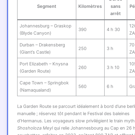
Segment
Kilomètres
sans
Pé
arrêt
Johannesburg – Graskop
12
390
4 h 30
(Blyde Canyon)
ZA
Durban – Drakensberg
70
250
3 h
(Giant’s Castle)
ZA
Port Elizabeth – Knysna
10
260
3 h 10
(Garden Route)
ZA
Cape Town – Springbok
560
6 h
Gr
(Namaqualand)
La Garden Route se parcourt idéalement à bord d’une berl
manuelle ; réservez tôt pendant le Festival des baleines
d’Hermanus. Les voyageurs slow privilégient le train myth
Shosholoza Meyl
qui relie Johannesbourg au Cap en 26 h