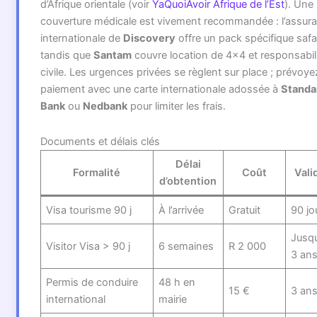
d’Afrique orientale (voir
YaQuoiAvoir Afrique de l’Est
). Une
couverture médicale est vivement recommandée : l’assur
internationale de
Discovery
offre un pack spécifique safar
tandis que
Santam
couvre location de 4×4 et responsabil
civile. Les urgences privées se règlent sur place ; prévoye
paiement avec une carte internationale adossée à
Standa
Bank
ou
Nedbank
pour limiter les frais.
Documents et délais clés
Délai
Formalité
Coût
Vali
d’obtention
Visa tourisme 90 j
À l’arrivée
Gratuit
90 jo
Jusqu
Visitor Visa > 90 j
6 semaines
R 2 000
3 an
Permis de conduire
48 h en
15 €
3 an
international
mairie