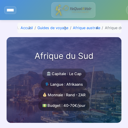
Aller
au
contenu
Accueil
Guides de voyage
Afrique australe
Afrique du S
Afrique du Sud
Capitale : Le Cap
Langue : Afrikaans
Monnaie : Rand - ZAR
Budget : 40-70€/jour