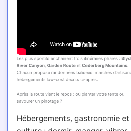
Les plus sportifs enchaînent trois itinéraires phares :
Blyd
River Canyon
,
Garden Route
et
Cederberg Mountains
.
Chacun propose randonnées balisées, marchés d’artisana
hébergements low-cost décrits ci-après.
Après la route vient le repos : où planter votre tente ou
savourer un pinotage ?
Hébergements, gastronomie et
culture : dormir, manger, vibrer