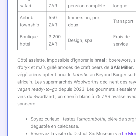
safari
ZAR
pension complète
longue
Airbnb
550
Immersion, prix
Transport
township
ZAR
doux
Boutique
3 200
Frais de
Design, spa
hotel
ZAR
service
Côté assiette, impossible d’ignorer le
braai
: boerewors, s
d’oryx et maïs grillé arrosés de craft beers de
SAB Miller
.
végétariens optent pour le
bobotie
au Beyond Burger sud
africain. Les supermarchés Woolworths déclinent des ra
vegan ready-to-go
depuis 2023. Les gourmets s’essaien
vins du Swartland ; un chenín blanc à 75 ZAR rivalise ave
sancerre.
Soyez curieux : testez l’
umqombothi
, bière de sorg
dégustée en calebasse.
Réservez la visite du District Six Museum via
Le Mo