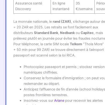
Assurance santé
En ligne
35
Pério
Discovery
instantané
€/semaine
sousc
La monnaie nationale, le
rand (ZAR)
, s’échange autour de
= 20 ZAR en 2025. Les retraits se font facilement aux
distributeurs
Standard Bank
,
Nedbank
ou
Capitec
, mais
prélevez plutôt en journée pour éviter les fraudes nocturn
Pour téléphoner, la carte SIM locale
Telkom
“Thola More” 
+ 50 min pour 99 ZAR) se trouve directement à l’aéroport ;
passeport est scanné selon la loi RICA.
Photocopiez passeport et permis ; stockez version
numériques chiffrées.
Conservez le formulaire d’immigration ; on peut vou
redemander au départ.
Anticipez l’affluence de fin d’année (school holiday
postes frontières terrestres.
Inscrivez-vous sur
Ariane
pour recevoir les alertes