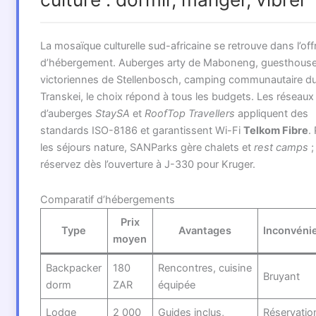
La mosaïque culturelle sud-africaine se retrouve dans l’off
d’hébergement. Auberges arty de Maboneng, guesthous
victoriennes de Stellenbosch, camping communautaire d
Transkei, le choix répond à tous les budgets. Les réseaux
d’auberges
StaySA
et
RoofTop Travellers
appliquent des
standards ISO-8186 et garantissent Wi-Fi
Telkom Fibre
.
les séjours nature, SANParks gère chalets et
rest camps
;
réservez dès l’ouverture à J-330 pour Kruger.
Comparatif d’hébergements
Prix
Type
Avantages
Inconvéni
moyen
Backpacker
180
Rencontres, cuisine
Bruyant
dorm
ZAR
équipée
Lodge
2 000
Guides inclus,
Réservatio