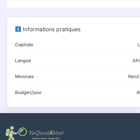
Informations pratiques
Capitale
L
Langue
Afr
Monnaie
Rand
Budget/jour
4