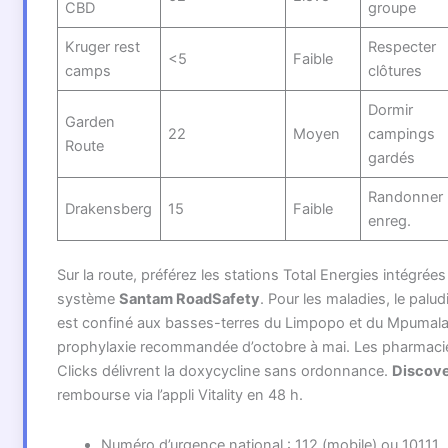
CBD
groupe
Kruger rest
Respecter
<5
Faible
camps
clôtures
Dormir
Garden
22
Moyen
campings
Route
gardés
Randonner
Drakensberg
15
Faible
enreg.
Sur la route, préférez les stations Total Energies intégrées
système
Santam RoadSafety
. Pour les maladies, le palu
est confiné aux basses-terres du Limpopo et du Mpumala
prophylaxie recommandée d’octobre à mai. Les pharmaci
Clicks délivrent la doxycycline sans ordonnance.
Discov
rembourse via l’appli Vitality en 48 h.
Numéro d’urgence national : 112 (mobile) ou 10111